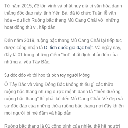
Từ năm 2015, để tôn vinh và phát huy giá trị văn hóa danh
thắng độc đạo này, tỉnh Yên Bái đã tổ chức Tuần lễ văn
hóa – du lịch Ruộng bậc thang Mù Cang Chải với những
hoạt động thú vị, hấp dẫn.
Đến năm 2019, ruộng bậc thang Mù Cang Chải lại tiếp tục
được công nhận là
Di tích quốc gia đặc biệt
. Và ngày nay,
đây là 01 trong những điểm “hot” nhất định phải đến của
những ai yêu Tây Bắc.
Sự độc đáo và tài hoa từ bàn tay người Mông
Ở Tây Bắc và vùng Đông Bắc không thiếu gì các thửa
ruộng bậc thang nhưng được mệnh danh là “thiên đường
ruộng bậc thang” thì phải kể đến Mù Cang Chải. Vẻ đẹp và
sự độc đáo của những thửa ruộng bậc thang nơi đây khiến
mọi người bị mê đắm và hấp dẫn.
Ruộng bậc thang là 01 công trình của nhiều thế hệ người