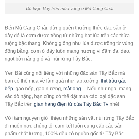
Dù lượn Bay trên mùa vàng ở Mù Cang Chải
Đến Mù Cang Chải, đừng quên thưởng thức đặc sản ở
đây đó là cơm được trồng từ những hạt lúa trên các thửa
ruộng bậc thang. Không giống như lúa được trồng từ vùng
đồng bằng, cơm ở đây luôn mang hương vị đậm đà, dẻo,
ngọt bởi nắng gió và núi rừng Tây Bắc.
Yên Bái cũng nổi tiếng với những đặc sản Tây Bắc mà
bạn có thể mua về làm quà như lạp xưởng,
thịt trâu gác
bếp
, gạo nếp, gạo nương,
mật ong
… Nếu như ngại mang
vác đồ nặng, bạn cũng có thể đặt mua các loại đặc sản
Tây Bắc trên
gian hàng điện tử của Tây Bắc Tv
nhé!
Với tâm nguyện giới thiệu những sản vật núi rừng Tây Bắc
đi muôn nơi, chúng tôi cam kết luôn cung cấp các sản
phẩm chất lượng, 100% đều có nguồn gốc từ Tây Bắc.