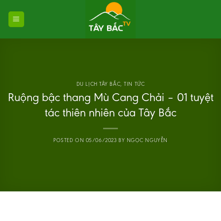
Skip
to
content
DU LỊCH TÂY BẮC
,
TIN TỨC
Ruộng bậc thang Mù Cang Chải – 01 tuyệt
tác thiên nhiên của Tây Bắc
POSTED ON
05/06/2023
BY
NGỌC NGUYỄN