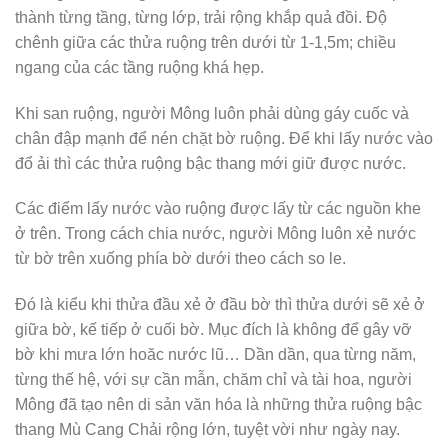
thành từng tầng, từng lớp, trải rộng khắp quả đồi. Độ
chênh giữa các thửa ruộng trên dưới từ 1-1,5m; chiều
ngang của các tầng ruộng khá hẹp.
Khi san ruộng, người Mông luôn phải dùng gáy cuốc và
chân đập mạnh để nén chặt bờ ruộng. Để khi lấy nước vào
đổ ải thì các thửa ruộng bậc thang mới giữ được nước.
Các điểm lấy nước vào ruộng được lấy từ các nguồn khe
ở trên. Trong cách chia nước, người Mông luôn xẻ nước
từ bờ trên xuống phía bờ dưới theo cách so le.
Đó là kiểu khi thửa đầu xẻ ở đầu bờ thì thửa dưới sẽ xẻ ở
giữa bờ, kế tiếp ở cuối bờ. Mục đích là không để gây vỡ
bờ khi mưa lớn hoăc nước lũ… Dần dần, qua từng năm,
từng thế hệ, với sự cần mẫn, chăm chỉ và tài hoa, người
Mông đã tạo nên di sản văn hóa là những thửa ruộng bậc
thang Mù Cang Chải rộng lớn, tuyệt vời như ngày nay.