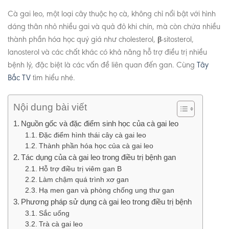
Cà gai leo, một loại cây thuộc họ cà, không chỉ nổi bật với hình
dáng thân nhỏ nhiều gai và quả đỏ khi chín, mà còn chứa nhiều
thành phần hóa học quý giá như cholesterol, β-sitosterol,
lanosterol và các chất khác có khả năng hỗ trợ điều trị nhiều
bệnh lý, đặc biệt là các vấn đề liên quan đến gan. Cùng
Tây
Bắc TV
tìm hiểu nhé.
Nội dung bài viết
Nguồn gốc và đặc điểm sinh học của cà gai leo
Đặc điểm hình thái cây cà gai leo
Thành phần hóa học của cà gai leo
Tác dụng của cà gai leo trong điều trị bệnh gan
Hỗ trợ điều trị viêm gan B
Làm chậm quá trình xơ gan
Hạ men gan và phòng chống ung thư gan
Phương pháp sử dụng cà gai leo trong điều trị bệnh
Sắc uống
Trà cà gai leo