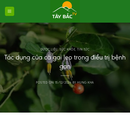
Skip
to
content
DƯỢC LIỆU
,
SỨC KHỎE
,
TIN TỨC
Tác dụng của cà gai leo trong điều trị bệnh
gan
POSTED ON
15/12/2024
BY
HUNG KHA