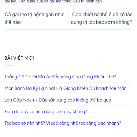
gai leo
,
Tác dụng của cà gai leo trong điều trị bệnh gan
.
Cà gai leo trị bệnh gan như
Cao chiết hà thủ ô đỏ có tác
thế nào
dụng trị tóc bạc sớm không?
BÀI VIẾT MỚI
Thắng Cố Có Gì Mà Ai Đến Vùng Cao Cũng Muốn Thử?
Món Bánh Đá Kỳ Lạ Nhất Hà Giang Khiến Du Khách Mê Mẩn
Lợn Cắp Nách – Đặc sản vùng cao không thể bỏ qua
Đau dạ dày có nên dùng chè dây không?
Tóc bạc có nên nhổ? Vì sao càng nhổ tóc càng bạc nhanh?