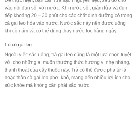
Để thực hiện, bạn cần rửa sạch nguyên liệu, sau đó cho
vào nồi đun sôi với nước. Khi nước sôi, giảm lửa và đun
tiếp khoảng 20 – 30 phút cho các chất dinh dưỡng có trong
cà gai leo hòa vào nước. Nước sắc này nên được uống
khi còn ấm và có thể dùng thay nước lọc hằng ngày.
Trà cà gai leo
Ngoài việc sắc uống, trà gai leo cũng là một lựa chọn tuyệt
vời cho những ai muốn thưởng thức hương vị nhẹ nhàng,
thanh thoát của cây thuốc này. Trà có thể được pha từ lá
hoặc thân cà gai leo phơi khô, mang đến nhiều lợi ích cho
sức khỏe mà không cần phải sắc nước.