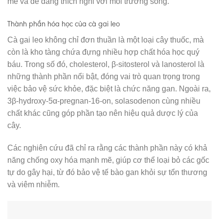
mẽ và dễ dàng thích nghi với môi trường sống.
Thành phần hóa học của cà gai leo
Cà gai leo không chỉ đơn thuần là một loại cây thuốc, mà
còn là kho tàng chứa đựng nhiều hợp chất hóa học quý
báu. Trong số đó, cholesterol, β-sitosterol và lanosterol là
những thành phần nổi bật, đóng vai trò quan trọng trong
việc bảo vệ sức khỏe, đặc biệt là chức năng gan. Ngoài ra,
3β-hydroxy-5α-pregnan-16-on, solasodenon cùng nhiều
chất khác cũng góp phần tạo nên hiệu quả dược lý của
cây.
Các nghiên cứu đã chỉ ra rằng các thành phần này có khả
năng chống oxy hóa mạnh mẽ, giúp cơ thể loại bỏ các gốc
tự do gây hại, từ đó bảo vệ tế bào gan khỏi sự tổn thương
và viêm nhiễm.