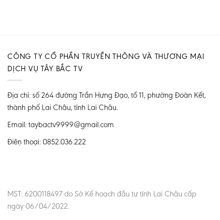
CÔNG TY CỔ PHẦN TRUYỀN THÔNG VÀ THƯƠNG MẠI
DỊCH VỤ TÂY BẮC TV
Địa chỉ: số 264 đường Trần Hưng Đạo, tổ 11, phường Đoàn Kết,
thành phố Lai Châu, tỉnh Lai Châu.
Email: taybactv9999@gmail.com
Điện thoại: 0852.036.222
MST: 6200118497 do Sở Kế hoạch đầu tư tỉnh Lai Châu cấp
ngày 06/04/2022.