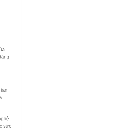
của
 dàng
 tan
vị
 nghệ
óc sức