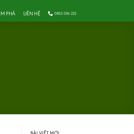
M PHÁ
LIÊN HỆ
0852.036.222
BÀI VIẾT MỚI