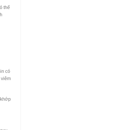
ó thể
nh
in có
g viêm
 khớp