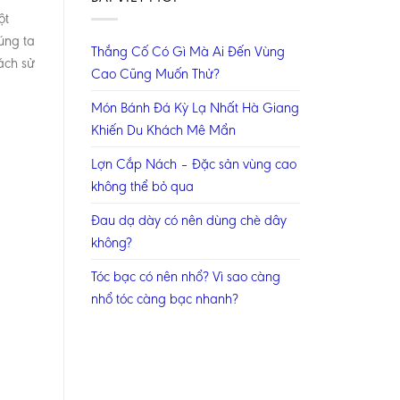
ột
úng ta
Thắng Cố Có Gì Mà Ai Đến Vùng
ách sử
Cao Cũng Muốn Thử?
Món Bánh Đá Kỳ Lạ Nhất Hà Giang
Khiến Du Khách Mê Mẩn
Lợn Cắp Nách – Đặc sản vùng cao
không thể bỏ qua
Đau dạ dày có nên dùng chè dây
không?
Tóc bạc có nên nhổ? Vì sao càng
nhổ tóc càng bạc nhanh?