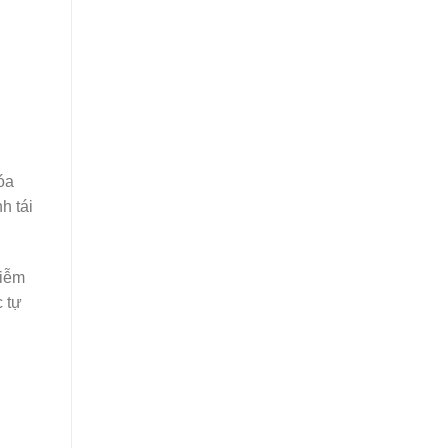
óa
h tái
hiễm
 tự