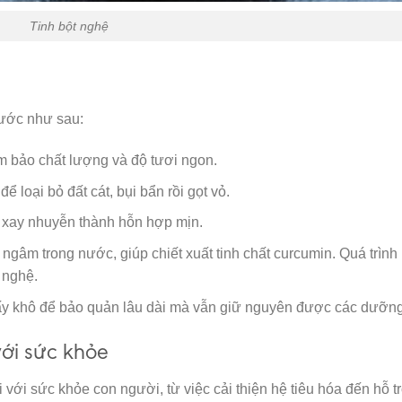
Tinh bột nghệ
bước như sau:
m bảo chất lượng và độ tươi ngon.
ể loại bỏ đất cát, bụi bẩn rồi gọt vỏ.
c xay nhuyễn thành hỗn hợp mịn.
gâm trong nước, giúp chiết xuất tinh chất curcumin. Quá trình 
 nghệ.
sấy khô để bảo quản lâu dài mà vẫn giữ nguyên được các dưỡng
với sức khỏe
i với sức khỏe con người, từ việc cải thiện hệ tiêu hóa đến hỗ t