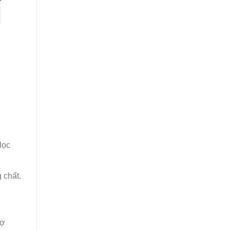
lọc
 chất.
rợ