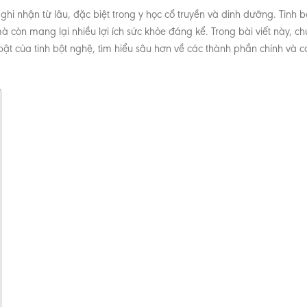
hi nhận từ lâu, đặc biệt trong y học cổ truyền và dinh dưỡng. Tinh b
à còn mang lại nhiều lợi ích sức khỏe đáng kể. Trong bài viết này, ch
t của tinh bột nghệ, tìm hiểu sâu hơn về các thành phần chính và c