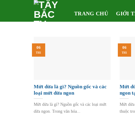
Skip
to
TRANG CHỦ
GIỚI 
content
06
06
TH1
TH1
Mứt dừa là gì? Nguồn gốc và các
Mứt dừ
loại mứt dừa ngon
ngon t
Mứt dừa là gì? Nguồn gốc và các loại mứt
Mứt dừa 
dừa ngon. Trong văn hóa...
thuộc tr