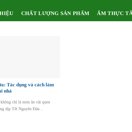
THIỆU
CHẤT LƯỢNG SẢN PHẨM
ẨM THỰC T
a: Tác dụng và cách làm
ại nhà
không chỉ là món ăn vặt quen
ong dịp Tết Nguyên Đán...