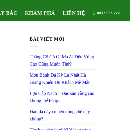
ÂY BẮC
KHÁM PHÁ
LIÊN HỆ
0852.036.222
BÀI VIẾT MỚI
Thắng Cố Có Gì Mà Ai Đến Vùng
Cao Cũng Muốn Thử?
Món Bánh Đá Kỳ Lạ Nhất Hà
Giang Khiến Du Khách Mê Mẩn
Lợn Cắp Nách – Đặc sản vùng cao
không thể bỏ qua
Đau dạ dày có nên dùng chè dây
không?
Tóc bạc có nên nhổ? Vì sao càng