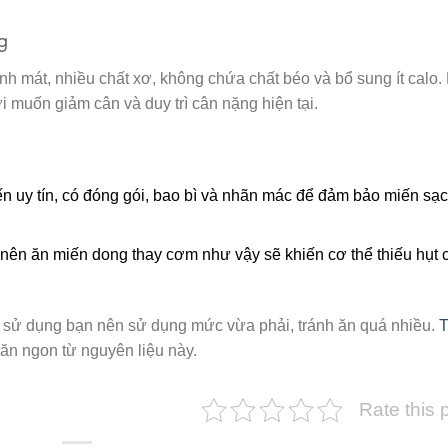
g
ính mát, nhiều chất xơ, không chứa chất béo và bổ sung ít calo.
 muốn giảm cân và duy trì cân nặng hiện tại.
 uy tín, có đóng gói, bao bì và nhãn mác để đảm bảo miến sạc
nên ăn miến dong thay cơm như vậy sẽ khiến cơ thể thiếu hụt 
i sử dụng bạn nên sử dụng mức vừa phải, tránh ăn quá nhiều.
T
n ngon từ nguyên liệu này.
Rate this 