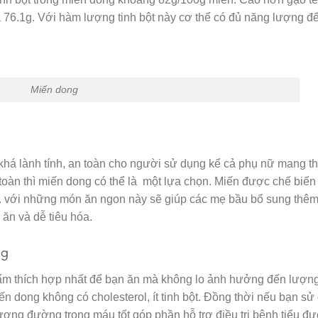
à 76.1g. Với hàm lượng tinh bột này cơ thể có đủ năng lượng đ
Miến dong
há lành tính, an toàn cho người sử dụng kể cả phụ nữ mang tha
oàn thì miến dong có thể là một lựa chọn. Miến được chế biến
. với những món ăn ngon này sẽ giúp các mẹ bầu bổ sung thê
ăn và dễ tiêu hóa.
ng
hẩm thích hợp nhất để bạn ăn mà không lo ảnh hưởng đến lượn
n dong không có cholesterol, ít tinh bột. Đồng thời nếu bạn sử
ượng đường trong máu tốt góp phần hỗ trợ điều trị bệnh tiểu đ