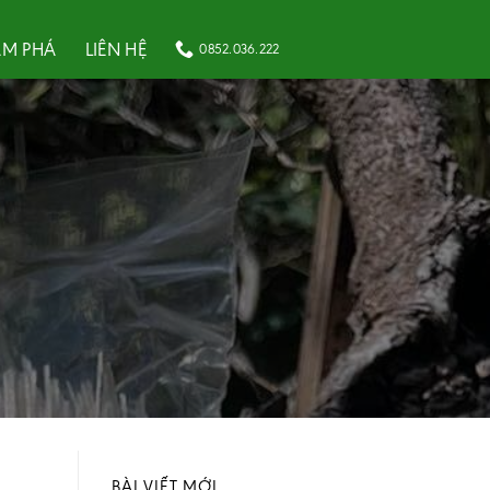
M PHÁ
LIÊN HỆ
0852.036.222
BÀI VIẾT MỚI