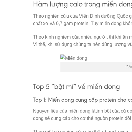
Hàm lượng calo trong miến don
Theo nghiên cứu của Viện Dinh dưỡng Quốc gi
chất xơ và 0,7 gam protein. Tuy miến dong kh
Theo kinh nghiệm của nhiều người, thì khi ăn m
Vì thế, khi sử dụng chúng ta nên dùng lượng v
Chế
Top 5 “bật mí” về miến dong
Top 1: Miến dong cung cấp protein cho c
Nguyên liệu của miến dong làtinh bột của củ do
dong sẽ cung cấp cho cơ thể nguồn protein dồi
Theo một số nghiên cứu cho thấy, hàm lượng t