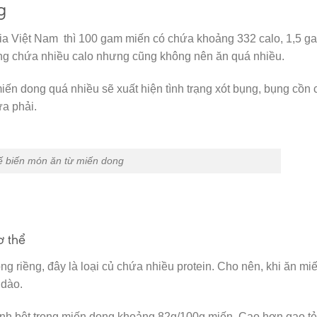
g
a Việt Nam thì 100 gam miến có chứa khoảng 332 calo, 1,5 g
ông chứa nhiều calo nhưng cũng không nên ăn quá nhiều.
iến dong quá nhiều sẽ xuất hiện tình trạng xót bụng, bụng cồn 
ừa phải.
 biến món ăn từ miến dong
ơ thể
ng riềng, đây là loại củ chứa nhiều protein. Cho nên, khi ăn mi
 dào.
inh bột trong miến dong khoảng 82g/100g miến. Cao hơn gạo tẻ