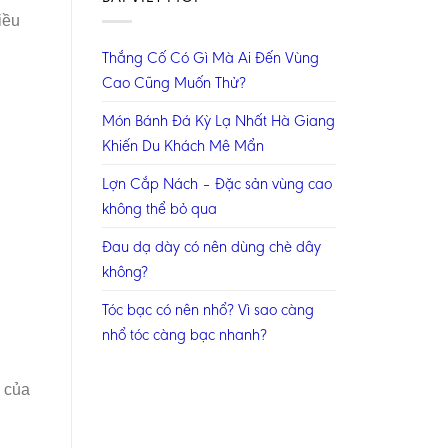
iều
Thắng Cố Có Gì Mà Ai Đến Vùng
Cao Cũng Muốn Thử?
Món Bánh Đá Kỳ Lạ Nhất Hà Giang
Khiến Du Khách Mê Mẩn
Lợn Cắp Nách – Đặc sản vùng cao
không thể bỏ qua
Đau dạ dày có nên dùng chè dây
không?
Tóc bạc có nên nhổ? Vì sao càng
nhổ tóc càng bạc nhanh?
n của