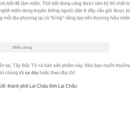
ành bột để làm miến. Tinh bột dong càng được làm kỹ thì chất l
 nghề miến dong truyền thống người dân ở đây vẫn giữ được b
 mỗi địa phương lại có “bí kíp” riêng tạo nên thương hiệu miế
Miến dong
iện tại, Tây Bắc TV có bán sản phẩm này. Nếu bạn muốn thưởn
tại đây
với chúng tôi
hoặc theo địa chỉ:
t thành phố Lai Châu tỉnh Lai Châu