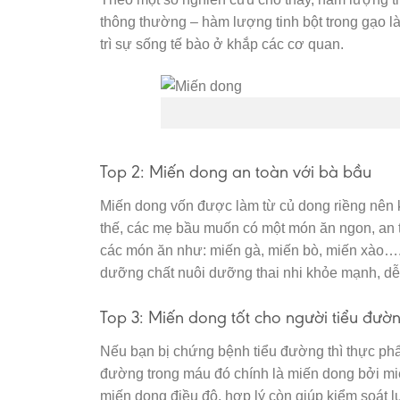
thông thường – hàm lượng tinh bột trong gạo l
trì sự sống tế bào ở khắp các cơ quan.
Top 2: Miến dong an toàn với bà bầu
Miến dong vốn được làm từ củ dong riềng nên k
thế, các mẹ bầu muốn có một món ăn ngon, an t
các món ăn như: miến gà, miến bò, miến xào…
dưỡng chất nuôi dưỡng thai nhi khỏe mạnh, dễ 
Top 3: Miến dong tốt cho người tiểu đườ
Nếu bạn bị chứng bệnh tiểu đường thì thực p
đường trong máu đó chính là miến dong bởi miế
miến dong điều độ, hợp lý còn giúp kiểm soát l