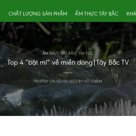
U
CHẤT LƯỢNG SẢN PHẨM
ẨM THỰC TÂY BẮC
KHÁ
ẨM THỰC TÂY BẮC
,
TIN TỨC
Top 4 “bật mí” về miền dong|Tây Bắc TV
POSTED ON
03/10/2023
BY
VÕ CHÂM