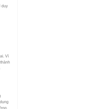
ể duy
i. Vì
 thành
m
g
 dụng
ường.