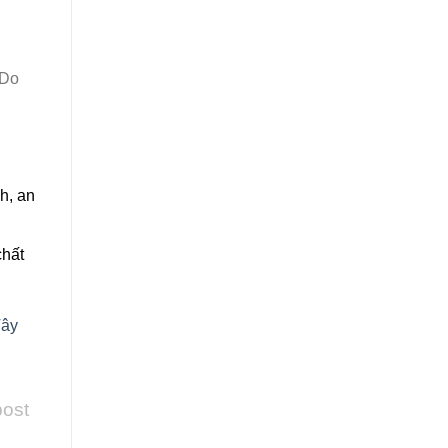
 Do
h, an
chất
ây
post