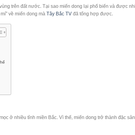
vùng trên đất nước. Tại sao miến dong lại phổ biến và được nh
t mí” về miến dong mà
Tây Bắc TV
đã tổng hợp được.
thể
mọc ở nhiều tỉnh miền Bắc. Vì thế, miến dong trở thành đặc sả