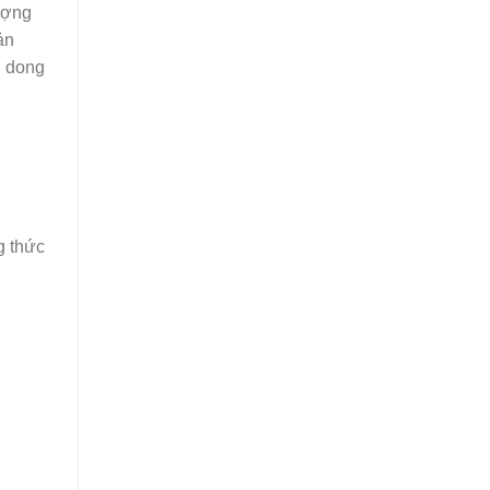
ượng
ản
n dong
g thức