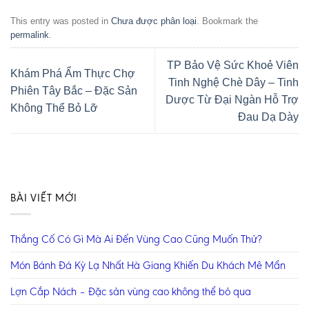
This entry was posted in
Chưa được phân loại
. Bookmark the
permalink
.
TP Bảo Vệ Sức Khoẻ Viên
Khám Phá Ẩm Thực Chợ
Tinh Nghệ Chè Dây – Tinh
Phiên Tây Bắc – Đặc Sản
Dược Từ Đại Ngàn Hỗ Trợ
Không Thể Bỏ Lỡ
Đau Dạ Dày
BÀI VIẾT MỚI
Thắng Cố Có Gì Mà Ai Đến Vùng Cao Cũng Muốn Thử?
Món Bánh Đá Kỳ Lạ Nhất Hà Giang Khiến Du Khách Mê Mẩn
Lợn Cắp Nách – Đặc sản vùng cao không thể bỏ qua