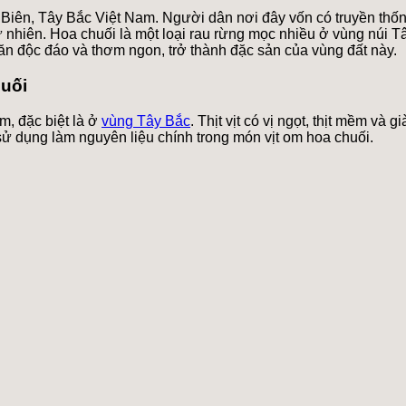
iên, Tây Bắc Việt Nam. Người dân nơi đây vốn có truyền thống 
nhiên. Hoa chuối là một loại rau rừng mọc nhiều ở vùng núi Tây
ăn độc đáo và thơm ngon, trở thành đặc sản của vùng đất này.
huối
m, đặc biệt là ở
vùng Tây Bắc
. Thịt vịt có vị ngọt, thịt mềm và
c sử dụng làm nguyên liệu chính trong món vịt om hoa chuối.