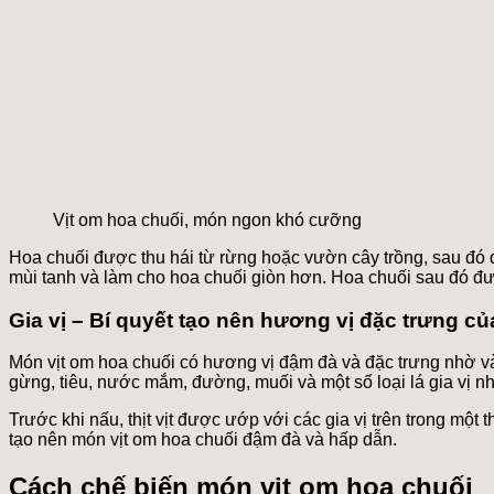
Vịt om hoa chuối, món ngon khó cưỡng
Hoa chuối được thu hái từ rừng hoặc vườn cây trồng, sau đó
mùi tanh và làm cho hoa chuối giòn hơn. Hoa chuối sau đó đư
Gia vị – Bí quyết tạo nên hương vị đặc trưng c
Món vịt om hoa chuối có hương vị đậm đà và đặc trưng nhờ vào
gừng, tiêu, nước mắm, đường, muối và một số loại lá gia vị như 
Trước khi nấu, thịt vịt được ướp với các gia vị trên trong một
tạo nên món vịt om hoa chuối đậm đà và hấp dẫn.
Cách chế biến món vịt om hoa chuối