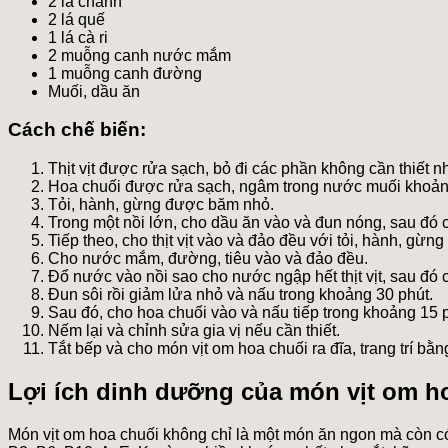
2 lá chanh
2 lá quế
1 lá cà ri
2 muỗng canh nước mắm
1 muỗng canh đường
Muối, dầu ăn
Cách chế biến:
Thịt vịt được rửa sạch, bỏ đi các phần không cần thiết n
Hoa chuối được rửa sạch, ngâm trong nước muối khoảng 
Tỏi, hành, gừng được băm nhỏ.
Trong một nồi lớn, cho dầu ăn vào và đun nóng, sau đó c
Tiếp theo, cho thịt vịt vào và đảo đều với tỏi, hành, gừn
Cho nước mắm, đường, tiêu vào và đảo đều.
Đổ nước vào nồi sao cho nước ngập hết thịt vịt, sau đó ch
Đun sôi rồi giảm lửa nhỏ và nấu trong khoảng 30 phút.
Sau đó, cho hoa chuối vào và nấu tiếp trong khoảng 15
Nếm lại và chỉnh sửa gia vị nếu cần thiết.
Tắt bếp và cho món vịt om hoa chuối ra đĩa, trang trí bằng 
Lợi ích dinh dưỡng của món vịt om h
Món vịt om hoa chuối không chỉ là một món ăn ngon mà còn có 