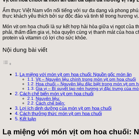
Ẩm thực Việt Nam vốn nổi tiếng với sự đa dạng và phong phú,
thực khách yêu thích bởi sự độc đáo và tinh tế trong hương vị
Món vịt om hoa chuối là sự kết hợp hài hòa giữa vị ngọt của th
phải, thấm đẫm gia vị, hòa quyện cùng vị thanh mát của hoa
protein và vitamin có lợi cho sức khỏe.
Nội dung bài viết
Lạ miệng với món vịt om hoa chuối: Nguồn gốc món ăn
Vịt – Nguyên liệu chính trong món vịt om hoa chuối
Hoa chuối – Nguyên liệu đặc biệt trong món vịt om 
Gia vị – Bí quyết tạo nên hương vị đặc trưng của mó
Cách chế biến món vịt om hoa chuối
Nguyên liệu:
Cách chế biến:
Lợi ích dinh dưỡng của món vịt om hoa chuối
Cách thưởng thức món vịt om hoa chuối
Kết luận
Lạ miệng với món vịt om hoa chuối: