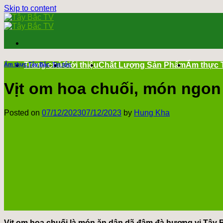
Skip to content
Trang chủ
Giới thiệu
Chất Lượng Sản Phẩm
Ẩm thực 
Ẩm thực Tây Bắc
,
Tin tức
Vịt om hoa chuối, món ngo
Posted on
07/12/2023
07/12/2023
by
Hung Kha
Vịt om hoa chuối là món ăn dân dã đậm đà hương vị Tây B