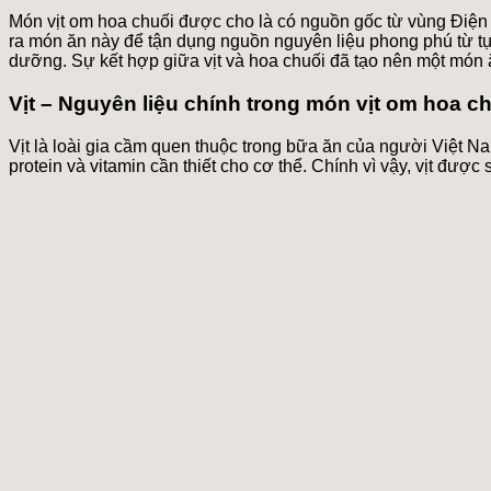
Món vịt om hoa chuối được cho là có nguồn gốc từ vùng Điện B
ra món ăn này để tận dụng nguồn nguyên liệu phong phú từ tự 
dưỡng. Sự kết hợp giữa vịt và hoa chuối đã tạo nên một món 
Vịt – Nguyên liệu chính trong món vịt om hoa c
Vịt là loài gia cầm quen thuộc trong bữa ăn của người Việt Na
protein và vitamin cần thiết cho cơ thể. Chính vì vậy, vịt đượ