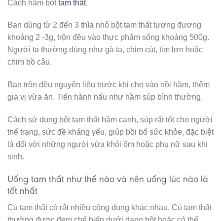
Cách hầm bột
tam thất
.
Bạn dùng từ 2 đến 3 thìa nhỏ bột tam thất tương đương
khoảng 2 -3g, trộn đều vào thực phẩm sống khoảng 500g.
Người ta thường dùng như gà ta, chim cút, tim lợn hoặc
chim bồ câu.
Bạn trộn đều nguyên liệu trước khi cho vào nồi hầm, thêm
gia vị vừa ăn. Tiến hành nấu như hầm súp bình thường.
Cách sử dụng bột tam thất hầm canh, súp rất tốt cho người
thể trạng, sức đề kháng yếu, giúp bồi bổ sức khỏe, đặc biệt
là đối với những người vừa khỏi ốm hoặc phụ nữ sau khi
sinh.
Uống tam thất như thế nào và nên uống lúc nào là
tốt nhất
Củ tam thất có rất nhiều công dụng khác nhau. Củ tam thất
thường được đem chế biến dưới dạng bột hoặc có thể