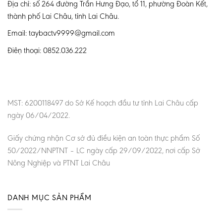
Địa chỉ: số 264 đường Trần Hưng Đạo, tổ 11, phường Đoàn Kết,
thành phố Lai Châu, tỉnh Lai Châu.
Email: taybactv9999@gmail.com
Điện thoại: 0852.036.222
MST: 6200118497 do Sở Kế hoạch đầu tư tỉnh Lai Châu cấp
ngày 06/04/2022.
Giấy chứng nhận Cơ sở đủ điều kiện an toàn thực phẩm Số
50/2022/NNPTNT – LC ngày cấp 29/09/2022, nơi cấp Sở
Nông Nghiệp và PTNT Lai Châu
DANH MỤC SẢN PHẨM