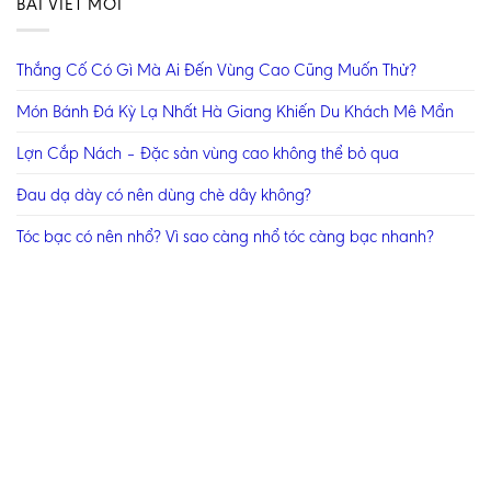
BÀI VIẾT MỚI
Thắng Cố Có Gì Mà Ai Đến Vùng Cao Cũng Muốn Thử?
Món Bánh Đá Kỳ Lạ Nhất Hà Giang Khiến Du Khách Mê Mẩn
Lợn Cắp Nách – Đặc sản vùng cao không thể bỏ qua
Đau dạ dày có nên dùng chè dây không?
Tóc bạc có nên nhổ? Vì sao càng nhổ tóc càng bạc nhanh?