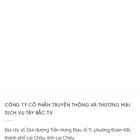
CÔNG TY CỔ PHẦN TRUYỀN THÔNG VÀ THƯƠNG MẠI
DỊCH VỤ TÂY BẮC TV
Địa chỉ: số 264 đường Trần Hưng Đạo, tổ 11, phường Đoàn Kết,
thành phố Lai Châu, tỉnh Lai Châu.