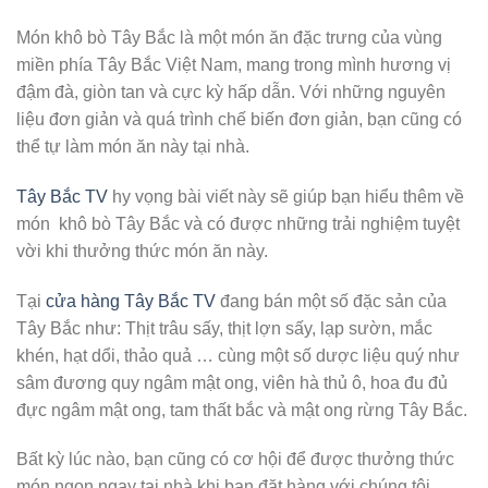
Món khô bò Tây Bắc là một món ăn đặc trưng của vùng
miền phía Tây Bắc Việt Nam, mang trong mình hương vị
đậm đà, giòn tan và cực kỳ hấp dẫn. Với những nguyên
liệu đơn giản và quá trình chế biến đơn giản, bạn cũng có
thể tự làm món ăn này tại nhà.
Tây Bắc TV
hy vọng bài viết này sẽ giúp bạn hiểu thêm về
món khô bò Tây Bắc và có được những trải nghiệm tuyệt
vời khi thưởng thức món ăn này.
Tại
cửa hàng Tây Bắc TV
đang bán một số đặc sản của
Tây Bắc như: Thịt trâu sấy, thịt lợn sấy, lạp sườn, mắc
khén, hạt dổi, thảo quả … cùng một số dược liệu quý như
sâm đương quy ngâm mật ong, viên hà thủ ô, hoa đu đủ
đực ngâm mật ong, tam thất bắc và mật ong rừng Tây Bắc.
Bất kỳ lúc nào, bạn cũng có cơ hội để được thưởng thức
món ngon ngay tại nhà khi bạn đặt hàng với chúng tôi.