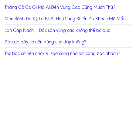
Thắng Cố Có Gì Mà Ai Đến Vùng Cao Cũng Muốn Thử?
Món Bánh Đá Kỳ Lạ Nhất Hà Giang Khiến Du Khách Mê Mẩn
Lợn Cắp Nách – Đặc sản vùng cao không thể bỏ qua
Đau dạ dày có nên dùng chè dây không?
Tóc bạc có nên nhổ? Vì sao càng nhổ tóc càng bạc nhanh?