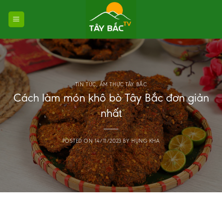
Skip
to
content
TIN TỨC
,
ẨM THỰC TÂY BẮC
Cách làm món khô bò Tây Bắc đơn giản
nhất
POSTED ON
14/11/2023
BY
HUNG KHA