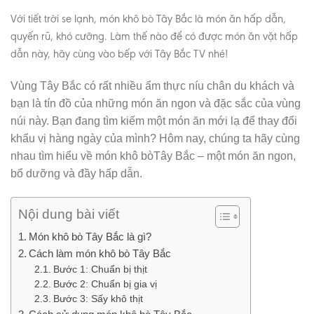
Với tiết trời se lạnh, món khô bò Tây Bắc là món ăn hấp dẫn,
quyến rũ, khó cưỡng. Làm thế nào để có được món ăn vặt hấp
dẫn này, hãy cùng vào bếp với Tây Bắc TV nhé!
Vùng Tây Bắc có rất nhiều ẩm thực níu chân du khách và
bạn là tín đồ của những món ăn ngon và đặc sắc của vùng
núi này. Bạn đang tìm kiếm một món ăn mới lạ để thay đổi
khẩu vị hàng ngày của mình? Hôm nay, chúng ta hãy cùng
nhau tìm hiểu về món khô bòTây Bắc – một món ăn ngon,
bổ dưỡng và đầy hấp dẫn.
Nội dung bài viết
Món khô bò Tây Bắc là gì?
Cách làm món khô bò Tây Bắc
Bước 1: Chuẩn bị thịt
Bước 2: Chuẩn bị gia vị
Bước 3: Sấy khô thịt