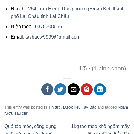
Địa chỉ:
264 Trần Hưng Đạo phường Đoàn Kết thành
phố Lai Châu tỉnh Lai Châu
Điện thoại:
0378308666
Email:
taybactv9999@gmail.com
1/5 - (1 bình chọn)
This entry was posted in
Tin tức
,
Dược liệu Tây Bắc
and tagged
Ngâm
rượu sâu chít
.
Quả táo mèo, công dụng
1kg táo mèo khô ngâm mấy
tuyệt vời cho sức khoẻ
lít rượu|Tây Bắc TV