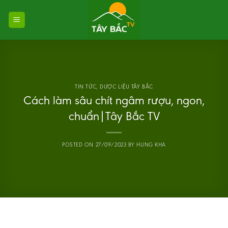
Skip
to
content
TIN TỨC
,
DƯỢC LIỆU TÂY BẮC
Cách làm sâu chít ngâm rượu, ngon,
chuẩn|Tây Bắc TV
POSTED ON
27/09/2023
BY
HUNG KHA