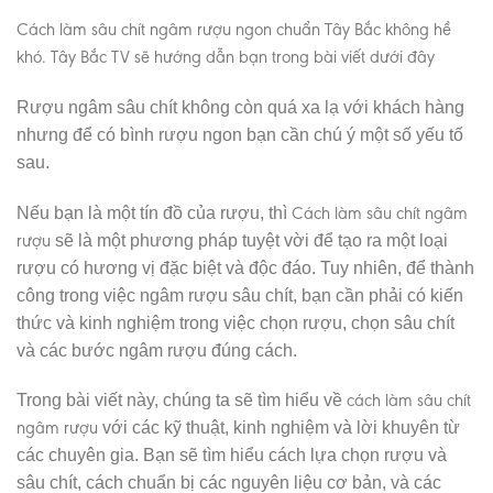
Cách làm sâu chít ngâm rượu ngon chuẩn Tây Bắc không hề
khó. Tây Bắc TV sẽ hướng dẫn bạn trong bài viết dưới đây
Rượu ngâm sâu chít không còn quá xa lạ với khách hàng
nhưng để có bình rượu ngon bạn cần chú ý một số yếu tố
sau.
Cách làm sâu chít ngâm
Nếu bạn là một tín đồ của rượu, thì
rượu
sẽ là một phương pháp tuyệt vời để tạo ra một loại
rượu có hương vị đặc biệt và độc đáo. Tuy nhiên, để thành
công trong việc ngâm rượu sâu chít, bạn cần phải có kiến
thức và kinh nghiệm trong việc chọn rượu, chọn sâu chít
và các bước ngâm rượu đúng cách.
cách làm sâu chít
Trong bài viết này, chúng ta sẽ tìm hiểu về
ngâm rượu
với các kỹ thuật, kinh nghiệm và lời khuyên từ
các chuyên gia. Bạn sẽ tìm hiểu cách lựa chọn rượu và
sâu chít, cách chuẩn bị các nguyên liệu cơ bản, và các