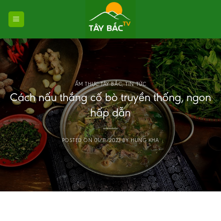
Skip
to
content
ẨM THỰC TÂY BẮC
,
TIN TỨC
Cách nấu thắng cố bò truyền thống, ngon
hấp dẫn
POSTED ON
01/11/2023
BY
HUNG KHA