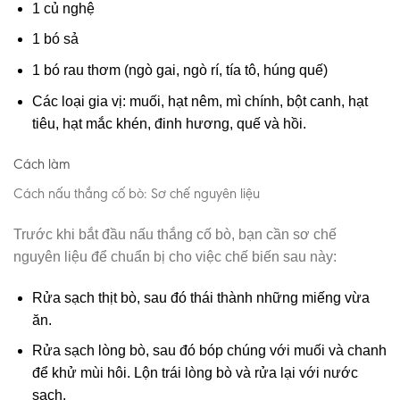
1 củ nghệ
1 bó sả
1 bó rau thơm (ngò gai, ngò rí, tía tô, húng quế)
Các loại gia vị: muối, hạt nêm, mì chính, bột canh, hạt
tiêu, hạt mắc khén, đinh hương, quế và hồi.
Cách làm
Cách nấu thắng cố bò: Sơ chế nguyên liệu
Trước khi bắt đầu nấu thắng cố bò, bạn cần sơ chế
nguyên liệu để chuẩn bị cho việc chế biến sau này:
Rửa sạch thịt bò, sau đó thái thành những miếng vừa
ăn.
Rửa sạch lòng bò, sau đó bóp chúng với muối và chanh
để khử mùi hôi. Lộn trái lòng bò và rửa lại với nước
sạch.