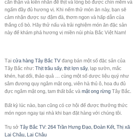
cẩn thận và kiên nhẫn để thịt và lòng bò được chín mềm và
ngấm đầy đủ hương vị. Khi nếm thử món ăn này, bạn sẽ
cảm nhận được sự đậm đà, thơm ngon và hấp dẫn của
thắng cố bò. Hãy thử nấu và trải nghiệm món ăn đặc sản
này để khám phá hương vị miền núi phía Bắc Việt Nam!
Tại
cửa hàng Tây Bắc TV
đang bán một số đặc sản của
Tây Bắc như:
Thịt trâu sấy
,
thịt lợn sấy
, lạp sườn, mắc
khén, hạt dổi, thảo quả … cùng một số dược liệu quý như
sâm đương quy ngâm mật ong, viên hà thủ ô, hoa đu đủ
đực ngâm mật ong, tam thất bắc và
mật ong rừng
Tây Bắc.
Bất kỳ lúc nào, bạn cũng có cơ hội để được thưởng thức
món ngon ngay tại nhà khi bạn đặt hàng với chúng tôi.
Trụ sở
Tây Bắc TV
:
264 Trần Hưng Đạo, Đoàn Kết, Thị xã
Lai Châu, Lai Châu