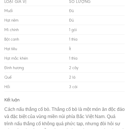
LOẠI GIA VỊ
SỐ LƯỢNG
Muối
Đủ
Hạt nêm
Đủ
Mì chính
1 gói
Bột canh
1 thìa
Hạt tiêu
Ít
Hạt mắc khén
1 thìa
Đinh hương
2 cây
Quế
2 lá
Hồi
3 cái
Kết luận
Cách nấu thắng cố bò. Thắng cố bò là một món ăn độc đáo
và đặc biệt của vùng miền núi phía Bắc Việt Nam. Quá
trình nấu thắng cố không quá phức tạp, nhưng đòi hỏi sự