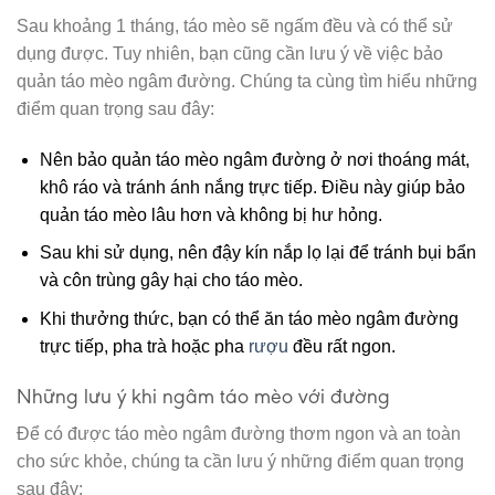
Sau khoảng 1 tháng, táo mèo sẽ ngấm đều và có thể sử
dụng được. Tuy nhiên, bạn cũng cần lưu ý về việc bảo
quản táo mèo ngâm đường. Chúng ta cùng tìm hiểu những
điểm quan trọng sau đây:
Nên bảo quản táo mèo ngâm đường ở nơi thoáng mát,
khô ráo và tránh ánh nắng trực tiếp. Điều này giúp bảo
quản táo mèo lâu hơn và không bị hư hỏng.
Sau khi sử dụng, nên đậy kín nắp lọ lại để tránh bụi bẩn
và côn trùng gây hại cho táo mèo.
Khi thưởng thức, bạn có thể ăn táo mèo ngâm đường
trực tiếp, pha trà hoặc pha
rượu
đều rất ngon.
Những lưu ý khi ngâm táo mèo với đường
Để có được táo mèo ngâm đường thơm ngon và an toàn
cho sức khỏe, chúng ta cần lưu ý những điểm quan trọng
sau đây: