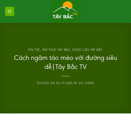
Skip
to
content
TIN TỨC
,
ẨM THỰC TÂY BẮC
,
DƯỢC LIỆU TÂY BẮC
Cách ngâm táo mèo với đường siêu
dễ|Tây Bắc TV
POSTED ON
04/11/2023
BY
VÕ CHÂM