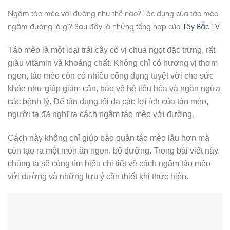
Ngâm táo mèo với đường như thế nào? Tác dụng của táo mèo
ngâm đường là gì? Sau đây là những tổng hợp của
Tây Bắc TV
Táo mèo là một loại trái cây có vị chua ngọt đặc trưng, rất
giàu vitamin và khoáng chất. Không chỉ có hương vị thơm
ngon, táo mèo còn có nhiều công dụng tuyệt vời cho sức
khỏe như giúp giảm cân, bảo vệ hệ tiêu hóa và ngăn ngừa
các bệnh lý. Để tận dụng tối đa các lợi ích của táo mèo,
người ta đã nghĩ ra cách ngâm táo mèo với đường.
Cách này không chỉ giúp bảo quản táo mèo lâu hơn mà
còn tạo ra một món ăn ngon, bổ dưỡng. Trong bài viết này,
chúng ta sẽ cùng tìm hiểu chi tiết về cách ngâm táo mèo
với đường và những lưu ý cần thiết khi thực hiện.