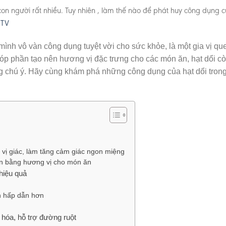
on người rất nhiều. Tuy nhiên , làm thế nào để phát huy công dụng c
 TV
mình vô vàn công dụng tuyệt vời cho sức khỏe, là một gia vị qu
óp phần tạo nên hương vị đặc trưng cho các món ăn, hạt dổi c
g chú ý. Hãy cùng khám phá những công dụng của hạt dổi trong
h vị giác, làm tăng cảm giác ngon miệng
ân bằng hương vị cho món ăn
hiệu quả
n hấp dẫn hơn
u hóa, hỗ trợ đường ruột