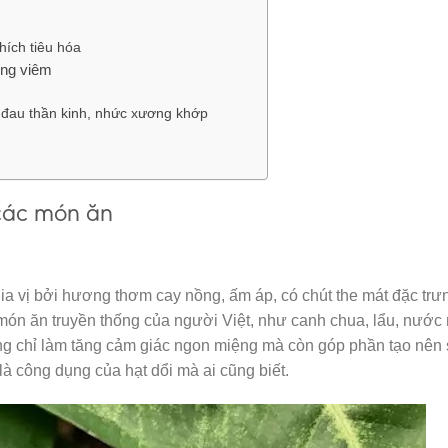
hích tiêu hóa
ống viêm
 đau thần kinh, nhức xương khớp
 các món ăn
ia vị bởi hương thơm cay nồng, ấm áp, có chút the mát đặc trư
 món ăn truyền thống của người Việt, như canh chua, lẩu, nướ
g chỉ làm tăng cảm giác ngon miệng mà còn góp phần tạo nên
à công dụng của hạt dổi mà ai cũng biết.