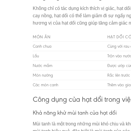
Không chỉ có tác dụng kích thích vị giác, hạt 
cay nồng, hạt dổi có thể làm giảm đi sự ngấy 
hương vị của hạt dổi cũng giúp tăng cảm giác 
MÓN ĂN
HẠT DỔI C
Canh chua
Cùng với rau 
Lẩu
Trộn vào nướ
Nước mắm
Được ướp cùn
Món nướng
Rắc lên trước
Các món canh
Thêm vào gia 
Công dụng của hạt dổi trong vi
Khả năng khử mùi tanh của hạt dổi
Mùi tanh là một trong những mùi khó chịu và kh