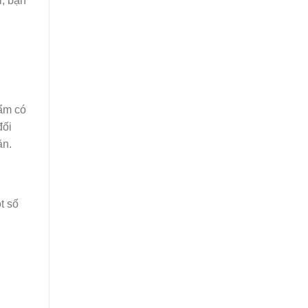
i, bạn
hẩm có
đối
ăn.
t số