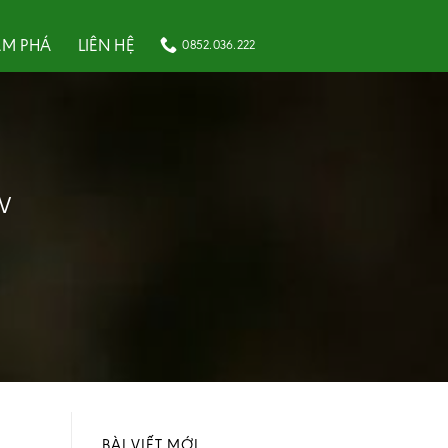
M PHÁ
LIÊN HỆ
0852.036.222
TV
BÀI VIẾT MỚI