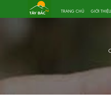
Skip
to
TRANG CHỦ
GIỚI THIỆ
content
C