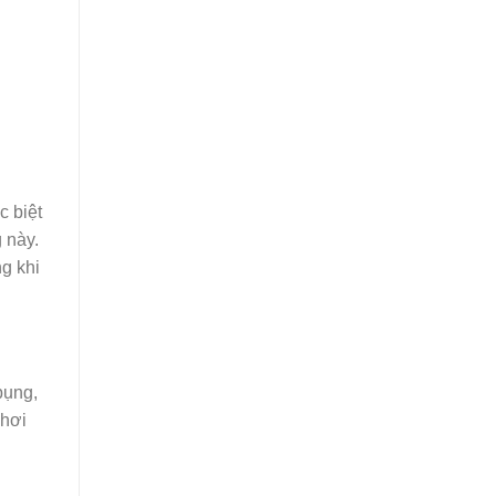
c biệt
 này.
ng khi
bụng,
 hơi