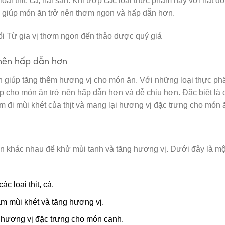
loại thịt, cá, hải sản. Khi ướp các loại thực phẩm này với hạt dổ
u, giúp món ăn trở nên thơm ngon và hấp dẫn hơn.
 nên hấp dẫn hơn
òn giúp tăng thêm hương vị cho món ăn. Với những loại thực p
úp cho món ăn trở nên hấp dẫn hơn và dễ chịu hơn. Đặc biệt là 
m đi mùi khét của thịt và mang lại hương vị đặc trưng cho món 
n khác nhau để khử mùi tanh và tăng hương vị. Dưới đây là mộ
 loại thịt, cá.
m mùi khét và tăng hương vị.
 hương vị đặc trưng cho món canh.