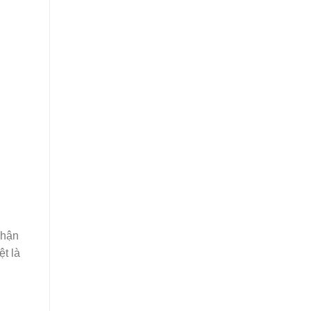
nhận
t là