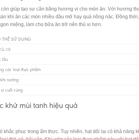
dổi còn giúp tạo sự cân bằng hương vị cho món ăn. Với hương t
ngán khi ăn các món nhiều dầu mỡ hay quá nồng nặc. Đồng thời,
ngon miệng, làm cho bữa ăn trở nên thú vị hơn.
Ó THỂ SỬ DỤNG
củ, cá
c lẩu
g các loại thực phẩm
 khi nướng
vị cuối cùng
ệc khử mùi tanh hiệu quả
ó khắc phục trong ẩm thực. Tuy nhiên, hạt dổi lại có khả năng 