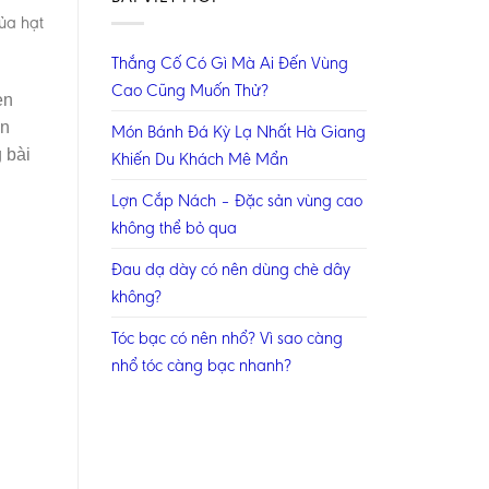
ủa hạt
Thắng Cố Có Gì Mà Ai Đến Vùng
Cao Cũng Muốn Thử?
en
òn
Món Bánh Đá Kỳ Lạ Nhất Hà Giang
 bài
Khiến Du Khách Mê Mẩn
Lợn Cắp Nách – Đặc sản vùng cao
không thể bỏ qua
Đau dạ dày có nên dùng chè dây
không?
Tóc bạc có nên nhổ? Vì sao càng
nhổ tóc càng bạc nhanh?