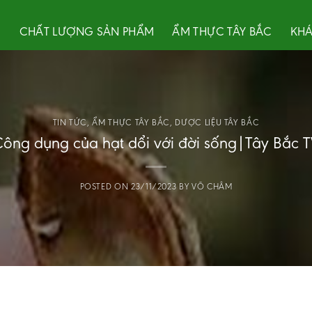
U
CHẤT LƯỢNG SẢN PHẨM
ẨM THỰC TÂY BẮC
KHÁ
TIN TỨC
,
ẨM THỰC TÂY BẮC
,
DƯỢC LIỆU TÂY BẮC
ông dụng của hạt dổi với đời sống|Tây Bắc 
POSTED ON
23/11/2023
BY
VÕ CHÂM