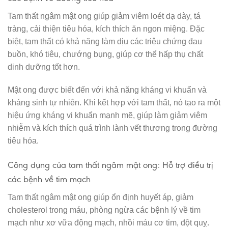
Tam thất ngâm mật ong giúp giảm viêm loét dạ dày, tá
tràng, cải thiện tiêu hóa, kích thích ăn ngon miệng. Đặc
biệt, tam thất có khả năng làm dịu các triệu chứng đau
buồn, khó tiêu, chướng bụng, giúp cơ thể hấp thụ chất
dinh dưỡng tốt hơn.
Mật ong được biết đến với khả năng kháng vi khuẩn và
kháng sinh tự nhiên. Khi kết hợp với tam thất, nó tạo ra một
hiệu ứng kháng vi khuẩn mạnh mẽ, giúp làm giảm viêm
nhiễm và kích thích quá trình lành vết thương trong đường
tiêu hóa.
Công dụng của tam thất ngâm mật ong: Hỗ trợ điều trị
các bệnh về tim mạch
Tam thất ngâm mật ong giúp ổn định huyết áp, giảm
cholesterol trong máu, phòng ngừa các bệnh lý về tim
mạch như xơ vữa động mạch, nhồi máu cơ tim, đột quỵ.