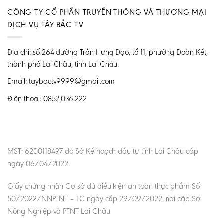
CÔNG TY CỔ PHẦN TRUYỀN THÔNG VÀ THƯƠNG MẠI
DỊCH VỤ TÂY BẮC TV
Địa chỉ: số 264 đường Trần Hưng Đạo, tổ 11, phường Đoàn Kết,
thành phố Lai Châu, tỉnh Lai Châu.
Email: taybactv9999@gmail.com
Điện thoại: 0852.036.222
MST: 6200118497 do Sở Kế hoạch đầu tư tỉnh Lai Châu cấp
ngày 06/04/2022.
Giấy chứng nhận Cơ sở đủ điều kiện an toàn thực phẩm Số
50/2022/NNPTNT – LC ngày cấp 29/09/2022, nơi cấp Sở
Nông Nghiệp và PTNT Lai Châu