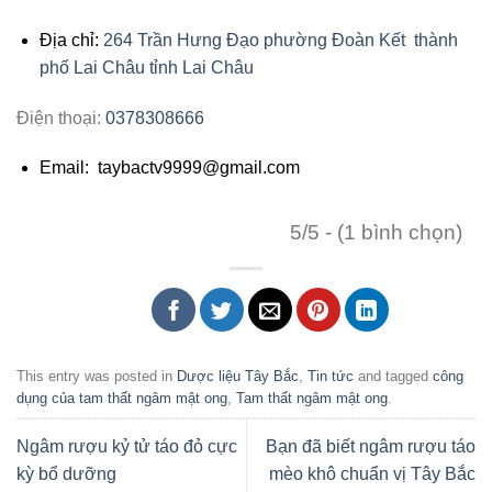
Địa chỉ:
264 Trần Hưng Đạo phường Đoàn Kết thành
phố Lai Châu tỉnh Lai Châu
Điện thoại:
0378308666
Email: taybactv9999@gmail.com
5/5 - (1 bình chọn)
This entry was posted in
Dược liệu Tây Bắc
,
Tin tức
and tagged
công
dụng của tam thất ngâm mật ong
,
Tam thất ngâm mật ong
.
Ngâm rượu kỷ tử táo đỏ cực
Bạn đã biết ngâm rượu táo
kỳ bổ dưỡng
mèo khô chuẩn vị Tây Bắc