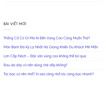
BÀI VIẾT MỚI
Thắng Cố Có Gì Mà Ai Đến Vùng Cao Cũng Muốn Thử?
Món Bánh Đá Kỳ Lạ Nhất Hà Giang Khiến Du Khách Mê Mẩn
Lợn Cắp Nách – Đặc sản vùng cao không thể bỏ qua
Đau dạ dày có nên dùng chè dây không?
Tóc bạc có nên nhổ? Vì sao càng nhổ tóc càng bạc nhanh?