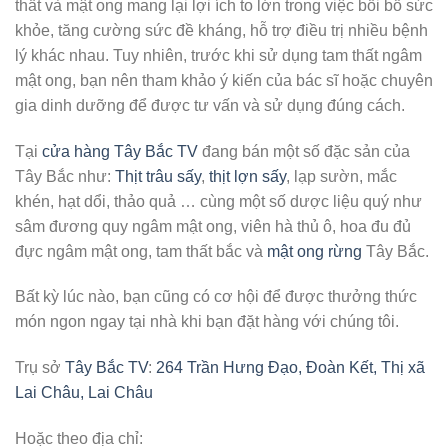
thất và mật ong mang lại lợi ích to lớn trong việc bồi bổ sức
khỏe, tăng cường sức đề kháng, hỗ trợ điều trị nhiều bệnh
lý khác nhau. Tuy nhiên, trước khi sử dụng tam thất ngâm
mật ong, bạn nên tham khảo ý kiến ​​của bác sĩ hoặc chuyên
gia dinh dưỡng để được tư vấn và sử dụng đúng cách.
Tại
cửa hàng Tây Bắc TV
đang bán một số đặc sản của
Tây Bắc như:
Thịt trâu sấy
,
thịt lợn sấy
, lạp sườn, mắc
khén, hạt dổi, thảo quả … cùng một số dược liệu quý như
sâm đương quy ngâm mật ong, viên hà thủ ô, hoa đu đủ
đực ngâm mật ong, tam thất bắc và
mật ong rừng
Tây Bắc.
Bất kỳ lúc nào, bạn cũng có cơ hội để được thưởng thức
món ngon ngay tại nhà khi bạn đặt hàng với chúng tôi.
Trụ sở
Tây Bắc TV
:
264 Trần Hưng Đạo, Đoàn Kết, Thị xã
Lai Châu, Lai Châu
Hoặc theo địa chỉ: