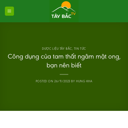
Skip
to
content
DƯỢC LIỆU TÂY BẮC
,
TIN TỨC
Công dụng của tam thất ngâm mật ong,
bạn nên biết
POSTED ON
26/11/2023
BY
HUNG KHA