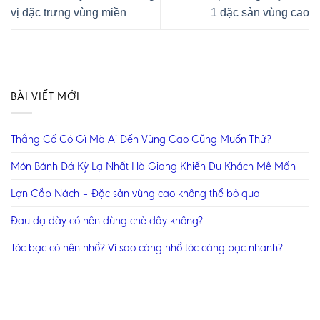
vị đặc trưng vùng miền
1 đặc sản vùng cao
BÀI VIẾT MỚI
Thắng Cố Có Gì Mà Ai Đến Vùng Cao Cũng Muốn Thử?
Món Bánh Đá Kỳ Lạ Nhất Hà Giang Khiến Du Khách Mê Mẩn
Lợn Cắp Nách – Đặc sản vùng cao không thể bỏ qua
Đau dạ dày có nên dùng chè dây không?
Tóc bạc có nên nhổ? Vì sao càng nhổ tóc càng bạc nhanh?