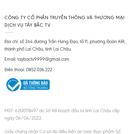
CÔNG TY CỔ PHẦN TRUYỀN THÔNG VÀ THƯƠNG MẠI
DỊCH VỤ TÂY BẮC TV
Địa chỉ: số 264 đường Trần Hưng Đạo, tổ 11, phường Đoàn Kết,
thành phố Lai Châu, tỉnh Lai Châu.
Email: taybactv9999@gmail.com
Điện thoại: 0852.036.222
MST: 6200118497 do Sở Kế hoạch đầu tư tỉnh Lai Châu cấp
ngày 06/04/2022.
Giấy chứng nhận Cơ sở đủ điều kiện an toàn thực phẩm Số