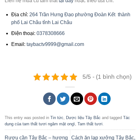
Liên hệ mua củ tam thất
tại đây
hoặc theo địa chỉ:
Địa chỉ:
264 Trần Hưng Đạo phường Đoàn Kết thành
phố Lai Châu tỉnh Lai Châu
Điện thoại:
0378308666
Email:
taybactv9999@gmail.com
5/5 - (1 bình chọn)
This entry was posted in
Tin tức
,
Dược liệu Tây Bắc
and tagged
Tác
dụng của tam thất tươi ngâm mật ong\
,
Tam thất tươi
.
Rượu cần Tây Bắc – hương
Cách ăn lạp xưởng Tây Bắc,