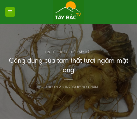
Skip
to
content
TIN TỨC
,
DƯỢC LIỆU TÂY BẮC
Công dụng của tam thất tươi ngâm mật
ong
POSTED ON
20/11/2023
BY
VÕ CHÂM