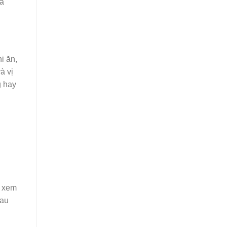
Hà
i ăn,
à vị
g hay
c xem
rau