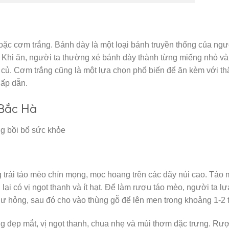
c cơm trắng. Bánh dày là một loại bánh truyền thống của ngư
 Khi ăn, người ta thường xé bánh dày thành từng miếng nhỏ và
au củ. Cơm trắng cũng là một lựa chọn phổ biến để ăn kèm với t
hấp dẫn.
 Bắc Hà
g bồi bổ sức khỏe
rái táo mèo chín mọng, mọc hoang trên các dãy núi cao. Táo 
ại có vị ngọt thanh và ít hạt. Để làm rượu táo mèo, người ta lự
hư hỏng, sau đó cho vào thùng gỗ để lên men trong khoảng 1-2 
 đẹp mắt, vị ngọt thanh, chua nhẹ và mùi thơm đặc trưng. Rượ