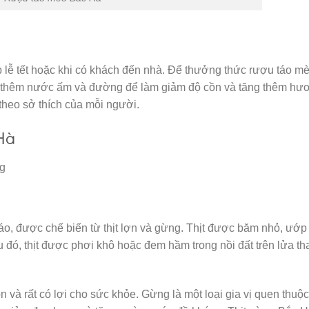
lễ tết hoặc khi có khách đến nhà. Để thưởng thức rượu táo mè
đó thêm nước ấm và đường để làm giảm độ cồn và tăng thêm hươ
theo sở thích của mỗi người.
Hà
ng
o, được chế biến từ thịt lợn và gừng. Thịt được băm nhỏ, ướp
đó, thịt được phơi khô hoặc đem hầm trong nồi đất trên lửa th
 và rất có lợi cho sức khỏe. Gừng là một loại gia vị quen thuộc