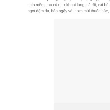
chín mềm, rau củ như khoai lang, cà rốt, cải b
ngọt đậm đà, béo ngậy và thơm mùi thuốc bắc, t