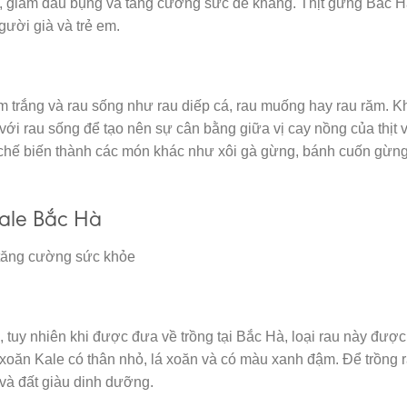
ốt, giảm đau bụng và tăng cường sức đề kháng. Thịt gừng Bắc 
ười già và trẻ em.
trắng và rau sống như rau diếp cá, rau muống hay rau răm. Kh
với rau sống để tạo nên sự cân bằng giữa vị cay nồng của thịt v
 chế biến thành các món khác như xôi gà gừng, bánh cuốn gừn
ale Bắc Hà
 tăng cường sức khỏe
g, tuy nhiên khi được đưa về trồng tại Bắc Hà, loại rau này đượ
ải xoăn Kale có thân nhỏ, lá xoăn và có màu xanh đậm. Để trồng 
 và đất giàu dinh dưỡng.