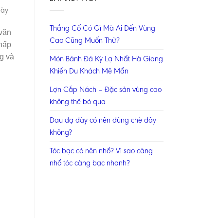
gày
Thắng Cố Có Gì Mà Ai Đến Vùng
 văn
Cao Cũng Muốn Thử?
 hấp
g và
Món Bánh Đá Kỳ Lạ Nhất Hà Giang
Khiến Du Khách Mê Mẩn
Lợn Cắp Nách – Đặc sản vùng cao
không thể bỏ qua
Đau dạ dày có nên dùng chè dây
không?
Tóc bạc có nên nhổ? Vì sao càng
nhổ tóc càng bạc nhanh?