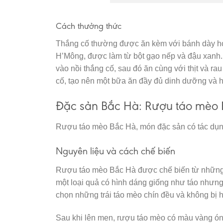
Cách thưởng thức
Thắng cố thường được ăn kèm với bánh dày hoặ
H’Mông, được làm từ bột gạo nếp và đậu xanh.
vào nồi thắng cố, sau đó ăn cùng với thịt và r
cố, tạo nên một bữa ăn đầy đủ dinh dưỡng và 
Đặc sản Bắc Hà: Rượu táo mèo
Rượu táo mèo Bắc Hà, món đặc sản có tác dụn
Nguyên liệu và cách chế biến
Rượu táo mèo Bắc Hà được chế biến từ những t
một loại quả có hình dáng giống như táo nhưng l
chọn những trái táo mèo chín đều và không bị 
Sau khi lên men, rượu táo mèo có màu vàng óng