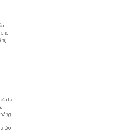
ời
 cho
hắng
mèo là
a
tháng.
u táo