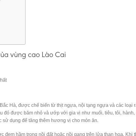
của vùng cao Lào Cai
hất
Bắc Hà, được chế biến từ thịt ngựa, nội tạng ngựa và các loại 
u đó được băm nhỏ và ướp với gia vị như muối, tiêu, tỏi, hành
ợc sử dụng để tăng thêm hương vị cho món ăn.
ợc đem hầm trong nồi đất hoặc nồi gang trên lửa than hoa. Khi t