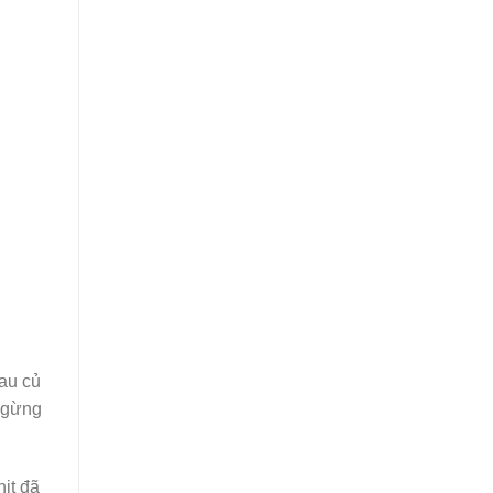
rau củ
, gừng
hịt đã