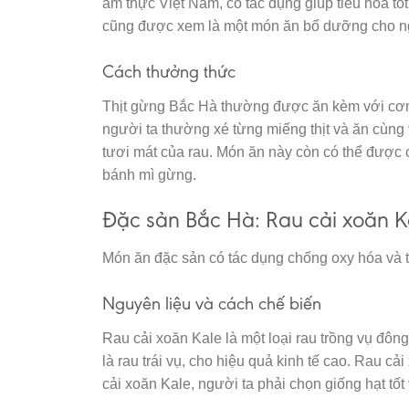
ẩm thực Việt Nam, có tác dụng giúp tiêu hóa t
cũng được xem là một món ăn bổ dưỡng cho ng
Cách thưởng thức
Thịt gừng Bắc Hà thường được ăn kèm với cơm 
người ta thường xé từng miếng thịt và ăn cùng 
tươi mát của rau. Món ăn này còn có thể được
bánh mì gừng.
Đặc sản Bắc Hà: Rau cải xoăn K
Món ăn đặc sản có tác dụng chống oxy hóa và
Nguyên liệu và cách chế biến
Rau cải xoăn Kale là một loại rau trồng vụ đôn
là rau trái vụ, cho hiệu quả kinh tế cao. Rau c
cải xoăn Kale, người ta phải chọn giống hạt tốt