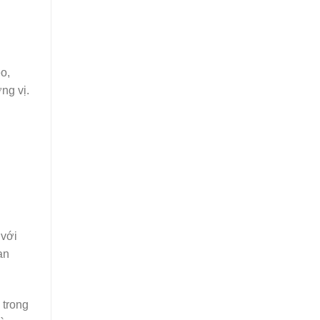
o,
ng vị.
 với
an
 trong