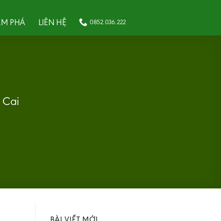
M PHÁ
LIÊN HỆ
0852.036.222
 Cai
BÀI VIẾT MỚI