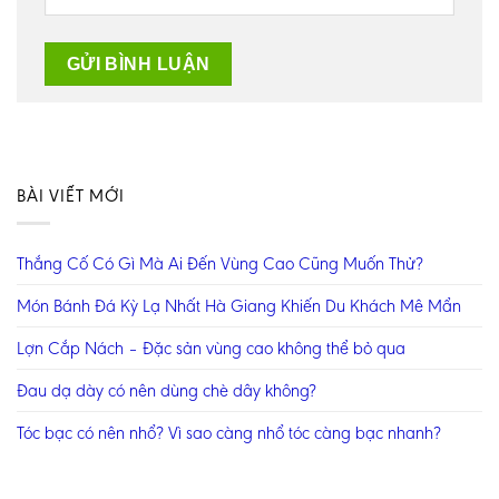
BÀI VIẾT MỚI
Thắng Cố Có Gì Mà Ai Đến Vùng Cao Cũng Muốn Thử?
Món Bánh Đá Kỳ Lạ Nhất Hà Giang Khiến Du Khách Mê Mẩn
Lợn Cắp Nách – Đặc sản vùng cao không thể bỏ qua
Đau dạ dày có nên dùng chè dây không?
Tóc bạc có nên nhổ? Vì sao càng nhổ tóc càng bạc nhanh?