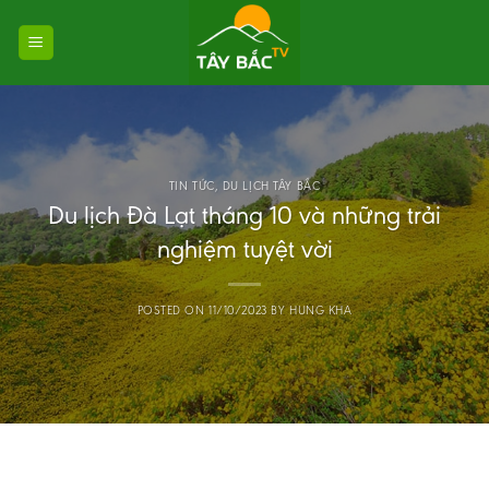
Skip
to
content
TIN TỨC
,
DU LỊCH TÂY BẮC
Du lịch Đà Lạt tháng 10 và những trải
nghiệm tuyệt vời
POSTED ON
11/10/2023
BY
HUNG KHA