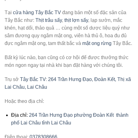
Tại
cửa hàng Tây Bắc TV
đang bán một số đặc sản của
Tây Bắc như:
Thịt trâu sấy
,
thịt lợn sấy
, lạp sườn, mắc
khén, hạt dổi, thảo quả … cùng một số dược liệu quý như
sâm đương quy ngâm mật ong, viên hà thủ ô, hoa đu đủ
đực ngâm mật ong, tam thất bắc và
mật ong rừng
Tây Bắc.
Bất kỳ lúc nào, bạn cũng có cơ hội để được thưởng thức
món ngon ngay tại nhà khi bạn đặt hàng với chúng tôi.
Trụ sở
Tây Bắc TV
:
264 Trần Hưng Đạo, Đoàn Kết, Thị xã
Lai Châu, Lai Châu
Hoặc theo địa chỉ:
Địa chỉ:
264 Trần Hưng Đạo phường Đoàn Kết thành
phố Lai Châu tỉnh Lai Châu
Điện thoại:
0378308666