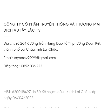
CÔNG TY CỔ PHẦN TRUYỀN THÔNG VÀ THƯƠNG MẠI
DỊCH VỤ TÂY BẮC TV
Địa chỉ: số 264 đường Trần Hưng Đạo, tổ 11, phường Đoàn Kết,
thành phố Lai Châu, tỉnh Lai Châu.
Email: taybactv9999@gmail.com
Điện thoại: 0852.036.222
MST: 6200118497 do Sở Kế hoạch đầu tư tỉnh Lai Châu cấp
ngày 06/04/2022.