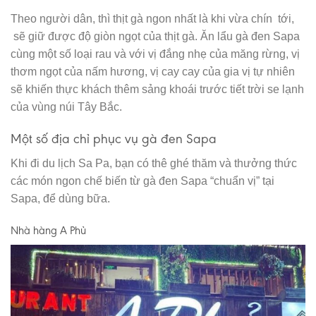
Theo người dân, thì thịt gà ngon nhất là khi vừa chín tới,
sẽ giữ được độ giòn ngọt của thịt gà. Ăn lẩu gà đen Sapa
cùng một số loại rau và với vị đắng nhẹ của măng rừng, vị
thơm ngọt của nấm hương, vị cay cay của gia vị tự nhiên
sẽ khiến thực khách thêm sảng khoái trước tiết trời se lạnh
của vùng núi Tây Bắc.
Một số địa chỉ phục vụ
gà đen Sapa
Khi đi du lịch Sa Pa, bạn có thê ghé thăm và thưởng thức
các món ngon chế biến từ gà đen Sapa “chuẩn vị” tại
Sapa, để dùng bữa.
Nhà hàng A Phủ