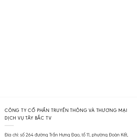
CÔNG TY CỔ PHẦN TRUYỀN THÔNG VÀ THƯƠNG MẠI
DỊCH VỤ TÂY BẮC TV
Địa chỉ: số 264 đường Trần Hưng Đạo, tổ 11, phường Đoàn Kết,