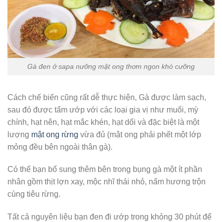
Gà đen ở sapa nưỡng mật ong thơm ngon khó cưỡng
Cách chế biến cũng rất dễ thực hiện, Gà được làm sạch,
sau đó được tẩm ướp với các loại gia vị như muối, mỳ
chính, hạt nên, hạt mắc khén, hạt dổi và đặc biệt là một
lượng
mật ong rừng
vừa đủ (mật ong phải phết một lớp
mỏng đều bên ngoài thân gà).
Có thể bạn bổ sung thêm bên trong bụng gà một ít phần
nhân gồm thịt lợn xay, mộc nhĩ thái nhỏ, nấm hương trộn
cùng tiêu rừng.
Tất cả nguyên liệu bạn đen đi ướp trong khỏng 30 phút để