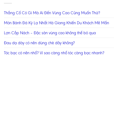
Thắng Cố Có Gì Mà Ai Đến Vùng Cao Cũng Muốn Thử?
Món Bánh Đá Kỳ Lạ Nhất Hà Giang Khiến Du Khách Mê Mẩn
Lợn Cắp Nách – Đặc sản vùng cao không thể bỏ qua
Đau dạ dày có nên dùng chè dây không?
Tóc bạc có nên nhổ? Vì sao càng nhổ tóc càng bạc nhanh?