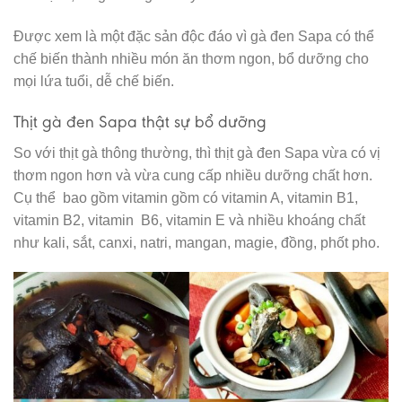
Được xem là một đặc sản độc đáo vì gà đen Sapa có thể
chế biến thành nhiều món ăn thơm ngon, bổ dưỡng cho
mọi lứa tuổi, dễ chế biến.
Thịt gà đen Sapa thật sự bổ dưỡng
So với thịt gà thông thường, thì thịt gà đen Sapa vừa có vị
thơm ngon hơn và vừa cung cấp nhiều dưỡng chất hơn.
Cụ thể bao gồm vitamin gồm có vitamin A, vitamin B1,
vitamin B2, vitamin B6, vitamin E và nhiều khoáng chất
như kali, sắt, canxi, natri, mangan, magie, đồng, phốt pho.