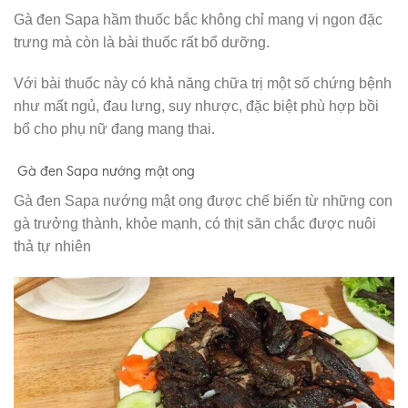
Gà đen Sapa hầm thuốc bắc không chỉ mang vị ngon đặc
trưng mà còn là bài thuốc rất bổ dưỡng.
Với bài thuốc này có khả năng chữa trị một số chứng bệnh
như mất ngủ, đau lưng, suy nhược, đặc biệt phù hợp bồi
bổ cho phụ nữ đang mang thai.
Gà đen Sapa
nướng mật ong
Gà đen Sapa nướng mật ong được chế biến từ những con
gà trưởng thành, khỏe mạnh, có thịt săn chắc được nuôi
thả tự nhiên