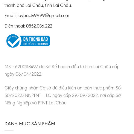
thành phố Lai Châu, tỉnh Lai Châu.
Email: taybactv9999@gmail.com
Điện thoại: 0852.036.222
MST: 6200118497 do Sở Kế hoạch đầu tư tỉnh Lai Châu cấp
ngày 06/04/2022.
Giấy chứng nhận Cơ sở đủ điều kiện an toàn thực phẩm Số
50/2022/NNPTNT – LC ngày cấp 29/09/2022, nơi cấp Sở
Nông Nghiệp và PTNT Lai Châu
DANH MỤC SẢN PHẨM