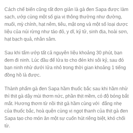
Cách chế biến cũng rất đơn giản là gà đen Sapa được làm
sạch, ướp cùng một số gia vị thông thường như đường,
muối, mỳ chính, hạt nêm, tiêu, mật ong và một số loại dược
liệu của núi rừng như táo đỏ, y dĩ, kỷ tử, sinh địa, hoài sơn,
hạt bạch quả, nhân sâm.
Sau khi tẩm ướp tất cả nguyên liệu khoảng 30 phút, bạn
đem đi ninh. Lúc đầu để lửa to cho đén khi sôi kỷ, sau đó
bạn ninh nhừ dưới lửa nhỏ trong thời gian khoảng 1 tiếng
đồng hồ là được.
Thành phẩm gà đen Sapa hầm thuốc bắc sau khi hầm nhừ
thì thịt gà dậy mùi thơm nức, phần thịt mềm, có độ bóng bắt
mắt. Hương thơm từ nồi thịt gà hầm cùng với đắng nhẹ
của thuốc bắc, hoà quện cùng vị ngọt thanh của thịt gà đen
Sapa tạo cho món ăn một sự cuốn hút riêng biệt, khó chối
từ.