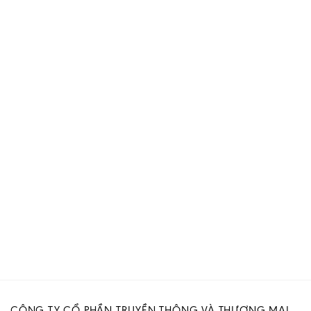
CÔNG TY CỔ PHẦN TRUYỀN THÔNG VÀ THƯƠNG MẠI