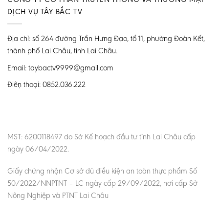
DỊCH VỤ TÂY BẮC TV
Địa chỉ: số 264 đường Trần Hưng Đạo, tổ 11, phường Đoàn Kết,
thành phố Lai Châu, tỉnh Lai Châu.
Email: taybactv9999@gmail.com
Điện thoại: 0852.036.222
MST: 6200118497 do Sở Kế hoạch đầu tư tỉnh Lai Châu cấp
ngày 06/04/2022.
Giấy chứng nhận Cơ sở đủ điều kiện an toàn thực phẩm Số
50/2022/NNPTNT – LC ngày cấp 29/09/2022, nơi cấp Sở
Nông Nghiệp và PTNT Lai Châu