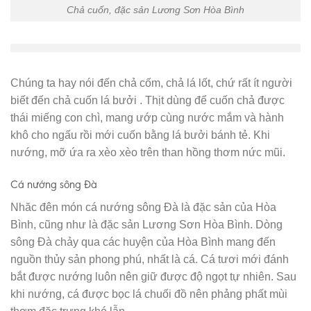
Chả cuốn, đặc sản Lương Sơn Hòa Bình
Chúng ta hay nói đến chả cốm, chả lá lốt, chứ rất ít người
biết đến chả cuốn lá bưởi . Thịt dùng để cuốn chả được
thái miếng con chì, mang ướp cùng nước mắm và hành
khô cho ngấu rồi mới cuốn bằng lá bưởi bánh tẻ. Khi
nướng, mỡ ứa ra xèo xèo trên than hồng thơm nức mũi.
Cá nướng sông Đà
Nhăc đên món cá nướng sông Đà là đặc sản của Hòa
Bình, cũng như là đặc sản Lương Sơn Hòa Bình. Dòng
sông Đà chảy qua các huyện của Hòa Bình mang đến
nguồn thủy sản phong phú, nhất là cá. Cá tươi mới đánh
bắt được nướng luôn nên giữ được độ ngọt tự nhiên. Sau
khi nướng, cá được bọc lá chuối đồ nên phảng phất mùi