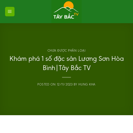
Skip
to
content
CHƯA ĐƯỢC PHÂN LOẠI
Khám phá 1 số đặc sản Lương Sơn Hòa
Bình|Tây Bắc TV
POSTED ON
12/11/2023
BY
HUNG KHA