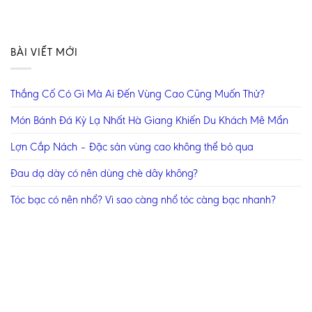
BÀI VIẾT MỚI
Thắng Cố Có Gì Mà Ai Đến Vùng Cao Cũng Muốn Thử?
Món Bánh Đá Kỳ Lạ Nhất Hà Giang Khiến Du Khách Mê Mẩn
Lợn Cắp Nách – Đặc sản vùng cao không thể bỏ qua
Đau dạ dày có nên dùng chè dây không?
Tóc bạc có nên nhổ? Vì sao càng nhổ tóc càng bạc nhanh?