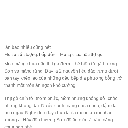
ăn bao nhiêu cũng hết.
M
ón ăn ấn tượng, hấp dẫn – M
ăng chua nấu thịt gà
Món măng chua nấu thịt gà được chế biến từ gà Lương
Sơn và măng rừng. Đây là 2 nguyên liệu đặc trưng dưới
bàn tay khéo léo của những đầu bếp địa phương bỗng trở
thành một món ăn ngon khó cưỡng.
Thịt gà chín tới thơm phức, mềm nhưng không bở, chắc
nhưng không dai. Nước canh măng chua chua, đậm đà,
béo ngậy. Nghe đến đây chún ta đã muốn ăn rồi phải
không ạ! Hãy đến Lương Sơn để ăn món à nấu măng
chua bạn nhé.