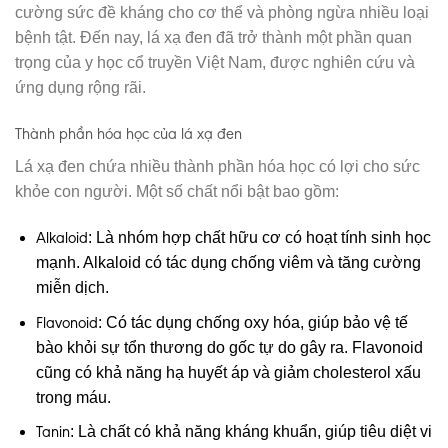
cường sức đề kháng cho cơ thể và phòng ngừa nhiều loại
bệnh tật. Đến nay, lá xạ đen đã trở thành một phần quan
trọng của y học cổ truyền Việt Nam, được nghiên cứu và
ứng dụng rộng rãi.
Thành phần hóa học của lá xạ đen
Lá xạ đen chứa nhiều thành phần hóa học có lợi cho sức
khỏe con người. Một số chất nổi bật bao gồm:
Alkaloid
: Là nhóm hợp chất hữu cơ có hoạt tính sinh học
mạnh. Alkaloid có tác dụng chống viêm và tăng cường
miễn dịch.
Flavonoid
: Có tác dụng chống oxy hóa, giúp bảo vệ tế
bào khỏi sự tổn thương do gốc tự do gây ra. Flavonoid
cũng có khả năng hạ huyết áp và giảm cholesterol xấu
trong máu.
Tanin
: Là chất có khả năng kháng khuẩn, giúp tiêu diệt vi