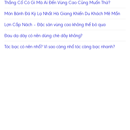
Thắng Cố Có Gì Mà Ai Đến Vùng Cao Cũng Muốn Thử?
Món Bánh Đá Kỳ Lạ Nhất Hà Giang Khiến Du Khách Mê Mẩn
Lợn Cắp Nách – Đặc sản vùng cao không thể bỏ qua
Đau dạ dày có nên dùng chè dây không?
Tóc bạc có nên nhổ? Vì sao càng nhổ tóc càng bạc nhanh?