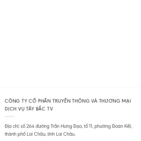
CÔNG TY CỔ PHẦN TRUYỀN THÔNG VÀ THƯƠNG MẠI
DỊCH VỤ TÂY BẮC TV
Địa chỉ: số 264 đường Trần Hưng Đạo, tổ 11, phường Đoàn Kết,
thành phố Lai Châu, tỉnh Lai Châu.