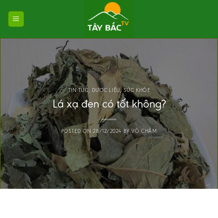
Skip
to
content
TIN TỨC
,
DƯỢC LIỆU
,
SỨC KHỎE
Lá xạ đen có tốt không?
POSTED ON
28/12/2024
BY
VÕ CHÂM