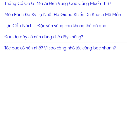
Thắng Cố Có Gì Mà Ai Đến Vùng Cao Cũng Muốn Thử?
Món Bánh Đá Kỳ Lạ Nhất Hà Giang Khiến Du Khách Mê Mẩn
Lợn Cắp Nách – Đặc sản vùng cao không thể bỏ qua
Đau dạ dày có nên dùng chè dây không?
Tóc bạc có nên nhổ? Vì sao càng nhổ tóc càng bạc nhanh?