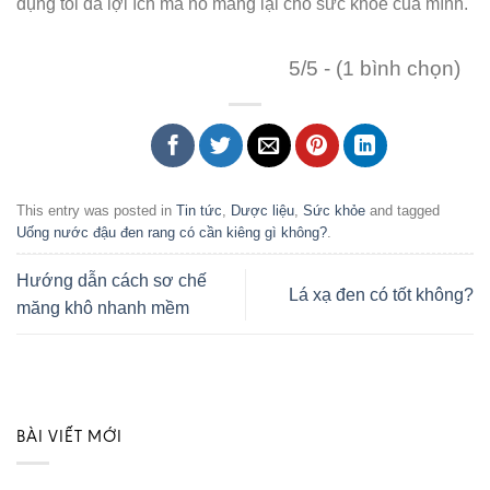
dụng tối đa lợi ích mà nó mang lại cho sức khỏe của mình.
5/5 - (1 bình chọn)
This entry was posted in
Tin tức
,
Dược liệu
,
Sức khỏe
and tagged
Uống nước đậu đen rang có cần kiêng gì không?
.
Hướng dẫn cách sơ chế
Lá xạ đen có tốt không?
măng khô nhanh mềm
BÀI VIẾT MỚI