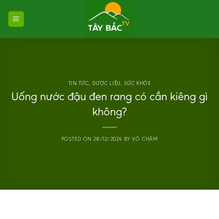
Skip
to
content
TIN TỨC
,
DƯỢC LIỆU
,
SỨC KHỎE
Uống nước đậu đen rang có cần kiêng gì
không?
POSTED ON
28/12/2024
BY
VÕ CHÂM