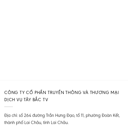
CÔNG TY CỔ PHẦN TRUYỀN THÔNG VÀ THƯƠNG MẠI
DỊCH VỤ TÂY BẮC TV
Địa chỉ: số 264 đường Trần Hưng Đạo, tổ 11, phường Đoàn Kết,
thành phố Lai Châu, tỉnh Lai Châu.