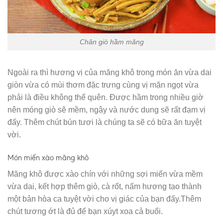
Chân giò hầm măng
Ngoài ra thì hương vị của măng khô trong món ăn vừa dai
giòn vừa có mùi thơm đặc trưng cùng vị mặn ngọt vừa
phải là điều không thể quên. Được hầm trong nhiều giờ
nên móng giò sẽ mềm, ngậy và nước dung sẽ rất đạm vị
đấy. Thêm chút bún tươi là chúng ta sẽ có bữa ăn tuyệt
vời.
Món miến xào măng khô
Măng khô được xào chín với những sợi miến vừa mềm
vừa dai, kết hợp thêm giò, cà rốt, nấm hương tạo thành
một bản hòa ca tuyệt vời cho vị giác của bạn đấy.Thêm
chút tương ớt là đủ để bạn xúyt xoa cả buổi.