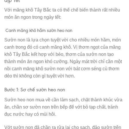
dịp Tết
Với măng khô Tây Bắc ta có thể chế biến thành rất nhiều
món ăn ngon trong ngày tết:
Canh măng khô hầm sườn heo non
Sườn non là lựa chọn tuyệt vời cho nhiều món hầm, món
canh trong đó có canh măng khô. Vị thơm ngọt của măng
khô Tây Bắc kết hợp với béo, thơm của sườn non tạo
thành món ăn ngon khó cưỡng. Ngày mát trời chỉ cần một
nồi canh măng khô sườn non với bát cơm séng cù thơm
dẻo thì không còn gì tuyệt vời hơn.
Bước 1: Sơ chế sườn heo non
Sườn heo non mua về cần làm sạch, chặt thành khúc vừa
ăn, chần sơ sườn non trên bếp để vớt bỏ tạp chất, tránh
đục nước hay có mùi hôi.
Vớt sườn non đã chần ra rửa lại cho sạch, đảo sườn trên