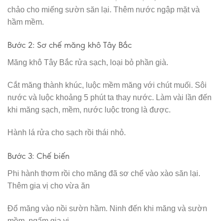
chảo cho miếng sườn săn lại. Thêm nước ngập mặt và
hầm mềm.
Bước 2: Sơ chế măng khô Tây Bắc
Măng khô Tây Bắc rửa sạch, loại bỏ phần già.
Cắt măng thành khúc, luộc mềm măng với chút muối. Sôi
nước và luộc khoảng 5 phút ta thay nước. Làm vài lần đến
khi măng sạch, mềm, nước luộc trong là được.
Hành lá rửa cho sạch rồi thái nhỏ.
Bước 3: Chế biến
Phi hành thơm rồi cho măng đã sơ chế vào xào săn lại.
Thêm gia vị cho vừa ăn
Đổ măng vào nồi sườn hầm. Ninh đến khi măng và sườn
mềm, ngấm gia vị.