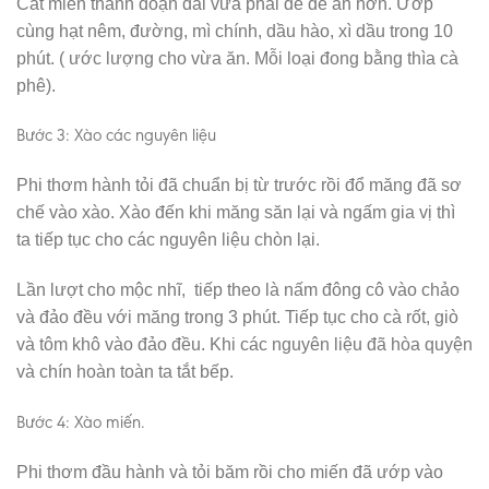
Cắt miến thành đoạn dài vừa phải để dễ ăn hơn. Ướp
cùng hạt nêm, đường, mì chính, dầu hào, xì dầu trong 10
phút. ( ước lượng cho vừa ăn. Mỗi loại đong bằng thìa cà
phê).
Bước 3: Xào các nguyên liệu
Phi thơm hành tỏi đã chuẩn bị từ trước rồi đổ măng đã sơ
chế vào xào. Xào đến khi măng săn lại và ngấm gia vị thì
ta tiếp tục cho các nguyên liệu chòn lại.
Lần lượt cho mộc nhĩ, tiếp theo là nấm đông cô vào chảo
và đảo đều với măng trong 3 phút. Tiếp tục cho cà rốt, giò
và tôm khô vào đảo đều. Khi các nguyên liệu đã hòa quyện
và chín hoàn toàn ta tắt bếp.
Bước 4: Xào miến.
Phi thơm đầu hành và tỏi băm rồi cho miến đã ướp vào