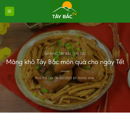
Skip
to
content
ẨM THỰC TÂY BẮC
,
TIN TỨC
Măng khô Tây Bắc món quà cho ngày Tết
POSTED ON
08/01/2025
BY
HUNG KHA