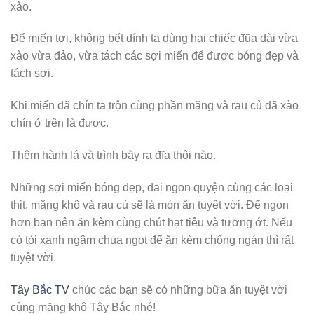
xào.
Để miến tơi, không bết dính ta dùng hai chiếc đũa dài vừa
xào vừa đảo, vừa tách các sợi miến để được bóng đẹp và
tách sợi.
Khi miến đã chín ta trộn cùng phần măng và rau củ đã xào
chín ở trên là được.
Thêm hành lá và trình bày ra đĩa thôi nào.
Những sợi miến bóng đẹp, dai ngon quyện cùng các loại
thịt, măng khô và rau củ sẽ là món ăn tuyệt vời. Để ngon
hơn bạn nên ăn kèm cùng chút hạt tiêu và tương ớt. Nếu
có tỏi xanh ngâm chua ngọt để ăn kèm chống ngán thì rất
tuyệt vời.
Tây Bắc TV
chúc các bạn sẽ có những bữa ăn tuyệt vời
cùng măng khô Tây Bắc nhé!