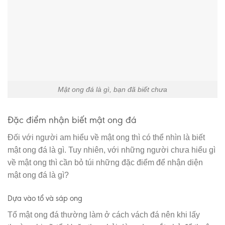
Mật ong đá là gì, bạn đã biết chưa
Đặc điểm nhận biết mật ong đá
Đối với người am hiểu về mật ong thì có thể nhìn là biết
mật ong đá là gì. Tuy nhiên, với những người chưa hiểu gì
về mật ong thì cần bỏ túi những đặc điểm để nhận diện
mật ong đá là gì?
Dựa vào tổ và sáp ong
Tổ mật ong đá thường làm ở cách vách đá nên khi lấy