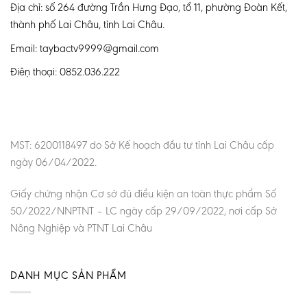
Địa chỉ: số 264 đường Trần Hưng Đạo, tổ 11, phường Đoàn Kết,
thành phố Lai Châu, tỉnh Lai Châu.
Email: taybactv9999@gmail.com
Điện thoại: 0852.036.222
MST: 6200118497 do Sở Kế hoạch đầu tư tỉnh Lai Châu cấp
ngày 06/04/2022.
Giấy chứng nhận Cơ sở đủ điều kiện an toàn thực phẩm Số
50/2022/NNPTNT – LC ngày cấp 29/09/2022, nơi cấp Sở
Nông Nghiệp và PTNT Lai Châu
DANH MỤC SẢN PHẨM