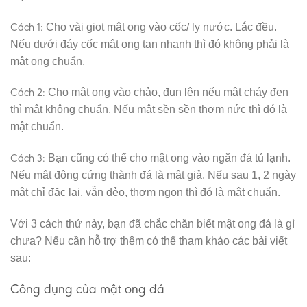
Cách 1:
Cho vài giọt mật ong vào cốc/ ly nước. Lắc đều.
Nếu dưới đáy cốc mật ong tan nhanh thì đó không phải là
mật ong chuẩn.
Cách 2:
Cho mật ong vào chảo, đun lên nếu mật cháy đen
thì mật không chuẩn. Nếu mật sền sền thơm nức thì đó là
mật chuẩn.
Cách 3:
Bạn cũng có thể cho mật ong vào ngăn đá tủ lạnh.
Nếu mật đông cứng thành đá là mật giả. Nếu sau 1, 2 ngày
mật chỉ đặc lại, vẫn dẻo, thơm ngon thì đó là mật chuẩn.
Với 3 cách thử này, bạn đã chắc chăn biết mật ong đá là gì
chưa? Nếu cần hỗ trợ thêm có thể tham khảo các bài viết
sau:
Công dụng của mật ong đá