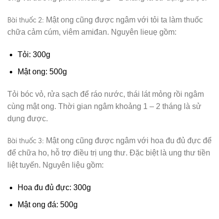
Bài thuốc 2:
Mật ong cũng được ngâm với tỏi ta làm thuốc
chữa cảm cúm, viêm amiđan. Nguyên lieuẹ gồm:
Tỏi: 300g
Mật ong: 500g
Tỏi bóc vỏ, rửa sạch để ráo nước, thái lát mỏng rồi ngâm
cùng mật ong. Thời gian ngâm khoảng 1 – 2 tháng là sử
dụng được.
Bài thuốc 3:
Mật ong cũng được ngâm với hoa đu đủ đực để
để chữa ho, hỗ trợ điều trị ung thư. Đặc biệt là ung thư tiền
liệt tuyến. Nguyên liệu gồm:
Hoa đu đủ đực: 300g
Mật ong đá: 500g