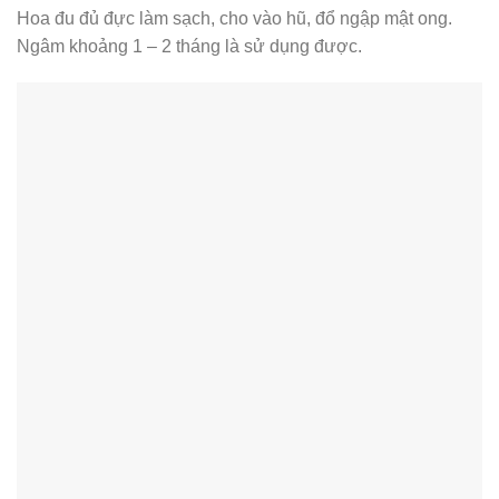
Hoa đu đủ đực làm sạch, cho vào hũ, đổ ngập mật ong.
Ngâm khoảng 1 – 2 tháng là sử dụng được.