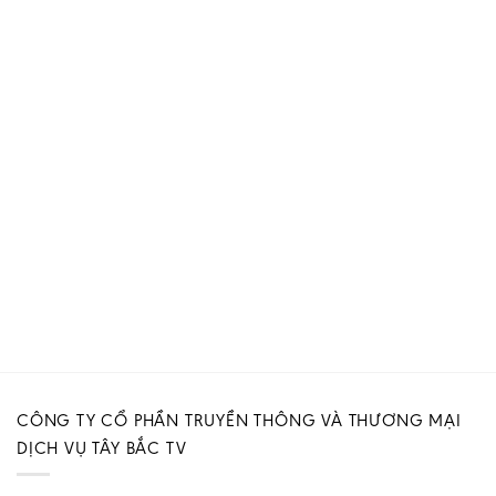
CÔNG TY CỔ PHẦN TRUYỀN THÔNG VÀ THƯƠNG MẠI
DỊCH VỤ TÂY BẮC TV