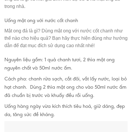
trong nhà.
Uống mật ong với nước cốt chanh
Mật ong đá là gì? Dùng mật ong với nước cốt chanh như
thế nào cho hiệu quả? Bạn hãy thực hiện đúng như hướng
dẫn để đạt mục đích sử dụng cao nhất nhé!
Nguyên liệu gồm: 1 quả chanh tươi, 2 thìa mật ong
nguyên chất và 50ml nước ấm.
Cách pha: chanh rửa sạch, cắt đôi, vắt lấy nước, loại bỏ
hạt chanh. Dùng 2 thìa mật ong cho vào 50ml nước ấm
đã chuẩn bị trước và khuấy đều rồi uống.
Uống hàng ngày vừa kích thích tiêu hoá, giữ dáng, đẹp
da, tăng sức đề kháng.