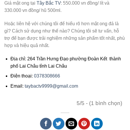
Giá mật ong tại
Tây Bắc TV
: 550.000 vn đồng/ lít và
330.000 vn đồng/ hũ 500ml.
Hoặc liên hệ với chúng tôi để hiểu rõ hơn mật ong đá là
gì? Cách sử dụng như thế nào? Chúng tôi sẽ tư vấn, hỗ
trợ để bạn được trải nghiệm những sản phẩm tốt nhất, phù
hợp và hiệu quả nhất.
Địa chỉ: 264 Trần Hưng Đạo phường Đoàn Kết thành
phố Lai Châu tỉnh Lai Châu
Điện thoại:
0378308666
Email:
taybactv9999@gmail.com
5/5 - (1 bình chọn)