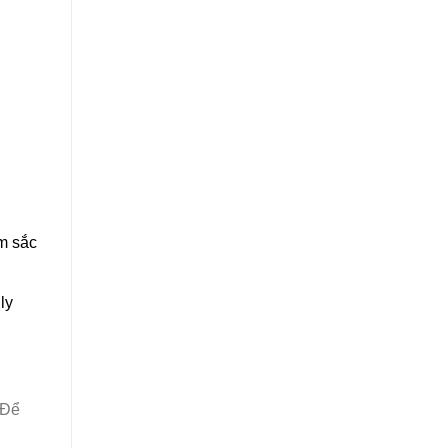
em sắc
ly
 Để