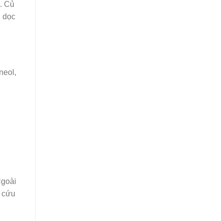
c. Củ
, dọc
neol,
Ngoài
i cứu