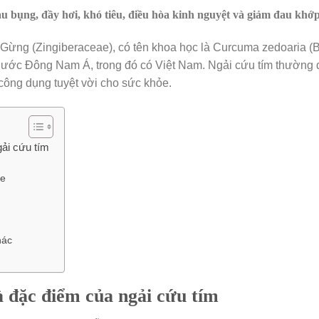
u bụng, đầy hơi, khó tiêu, đ
iều hòa kinh nguyệt và g
iảm đau kh
ọ Gừng (Zingiberaceae), có tên khoa học là Curcuma zedoaria (B
 nước Đông Nam Á, trong đó có Việt Nam. Ngải cứu tím thường
 công dụng tuyệt vời cho sức khỏe.
gải cứu tím
ỏe
hác
à đặc điểm của ngải cứu tím