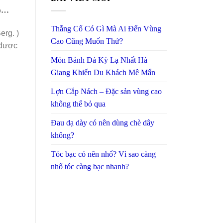
ớp…
Thắng Cố Có Gì Mà Ai Đến Vùng
erg. )
Cao Cũng Muốn Thử?
 được
Món Bánh Đá Kỳ Lạ Nhất Hà
Giang Khiến Du Khách Mê Mẩn
Lợn Cắp Nách – Đặc sản vùng cao
không thể bỏ qua
Đau dạ dày có nên dùng chè dây
không?
Tóc bạc có nên nhổ? Vì sao càng
nhổ tóc càng bạc nhanh?