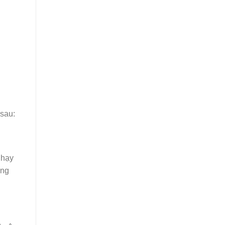
 sau:
nhạy
ụng