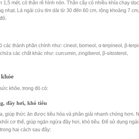
ến 1,5 mét, có thân rễ hình nón. Thân cây có nhiều khía chạy dọ
g nhạt. Lá ngải cứu tím dài từ 30 đến 60 cm, rộng khoảng 7 cm
đỏ.
 các thành phần chính như: cineol, borneol, α-terpineol, β-terpi
 chứa các chất khác như: curcumin, zingiberol, β-sitosterol,
c khỏe
sức khỏe, trong đó có:
, đầy hơi, khó tiêu
hóa, giúp thức ăn được tiêu hóa và phân giải nhanh chóng hơn. 
a khỏi cơ thể, giúp ngăn ngừa đầy hơi, khó tiêu. Để sử dụng ngả
trong hai cách sau đây: