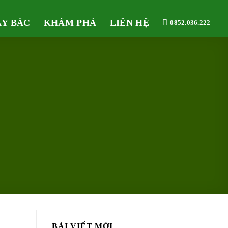
ÂY BẮC
KHÁM PHÁ
LIÊN HỆ
0852.036.222
BÀI VIẾT MỚI