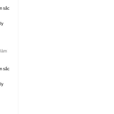
em sắc
ly
 làm
em sắc
ly