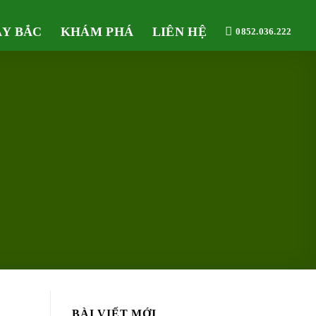
ÂY BẮC
KHÁM PHÁ
LIÊN HỆ
0852.036.222
BÀI VIẾT MỚI