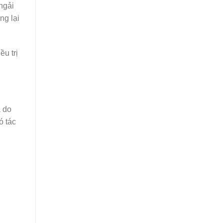
ngải
ng lại
ều trị
à do
ó tác