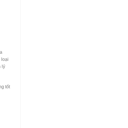
ra
 loại
 lý
g tốt