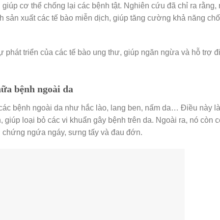
giúp cơ thể chống lại các bệnh tật. Nghiên cứu đã chỉ ra rằng, 
ch sản xuất các tế bào miễn dịch, giúp tăng cường khả năng chố
phát triển của các tế bào ung thư, giúp ngăn ngừa và hỗ trợ đi
hữa bệnh ngoài da
ác bệnh ngoài da như hắc lào, lang ben, nấm da… Điều này l
giúp loại bỏ các vi khuẩn gây bệnh trên da. Ngoài ra, nó còn c
ệu chứng ngứa ngáy, sưng tấy và đau đớn.