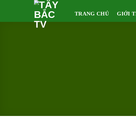
Skip
to
TRANG CHỦ
GIỚI 
content