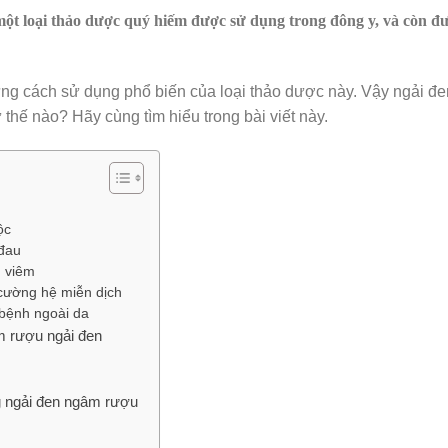
một loại thảo dược quý hiếm được sử dụng trong đông y, và còn đ
ng cách sử dụng phổ biến của loại thảo dược này. Vậy ngải đe
hế nào? Hãy cùng tìm hiểu trong bài viết này.
ộc
đau
g viêm
cường hệ miễn dịch
bệnh ngoài da
m rượu ngải đen
g ngải đen ngâm rượu