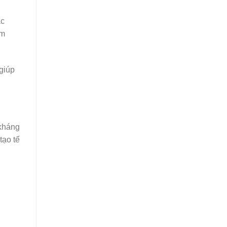
ác
êm
giúp
 kháng
tạo tế