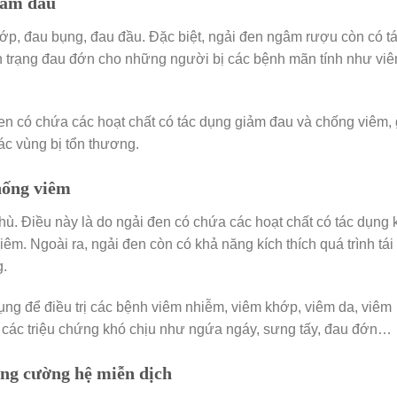
iảm đau
p, đau bụng, đau đầu. Đặc biệt, ngải đen ngâm rượu còn có t
ình trạng đau đớn cho những người bị các bệnh mãn tính như vi
n có chứa các hoạt chất có tác dụng giảm đau và chống viêm, 
ác vùng bị tổn thương.
hống viêm
ù. Điều này là do ngải đen có chứa các hoạt chất có tác dụng
êm. Ngoài ra, ngải đen còn có khả năng kích thích quá trình tái 
g.
ng để điều trị các bệnh viêm nhiễm, viêm khớp, viêm da, viêm
 các triệu chứng khó chịu như ngứa ngáy, sưng tấy, đau đớn…
ăng cường hệ miễn dịch