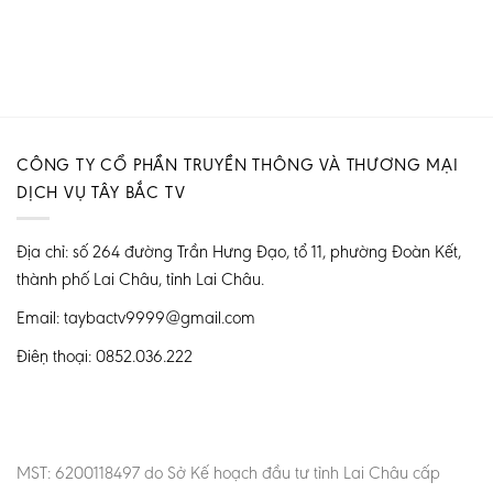
CÔNG TY CỔ PHẦN TRUYỀN THÔNG VÀ THƯƠNG MẠI
DỊCH VỤ TÂY BẮC TV
Địa chỉ: số 264 đường Trần Hưng Đạo, tổ 11, phường Đoàn Kết,
thành phố Lai Châu, tỉnh Lai Châu.
Email: taybactv9999@gmail.com
Điện thoại: 0852.036.222
MST: 6200118497 do Sở Kế hoạch đầu tư tỉnh Lai Châu cấp