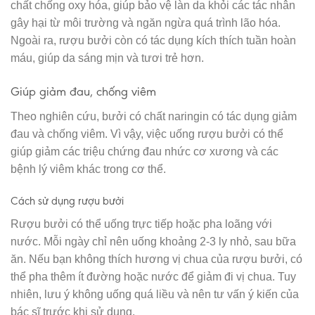
chất chống oxy hóa, giúp bảo vệ làn da khỏi các tác nhân
gây hại từ môi trường và ngăn ngừa quá trình lão hóa.
Ngoài ra, rượu bưởi còn có tác dụng kích thích tuần hoàn
máu, giúp da sáng mịn và tươi trẻ hơn.
Giúp giảm đau, chống viêm
Theo nghiên cứu, bưởi có chất naringin có tác dụng giảm
đau và chống viêm. Vì vậy, việc uống rượu bưởi có thể
giúp giảm các triệu chứng đau nhức cơ xương và các
bệnh lý viêm khác trong cơ thể.
Cách sử dụng rượu bưởi
Rượu bưởi có thể uống trực tiếp hoặc pha loãng với
nước. Mỗi ngày chỉ nên uống khoảng 2-3 ly nhỏ, sau bữa
ăn. Nếu bạn không thích hương vị chua của rượu bưởi, có
thể pha thêm ít đường hoặc nước để giảm đi vị chua. Tuy
nhiên, lưu ý không uống quá liều và nên tư vấn ý kiến của
bác sĩ trước khi sử dụng.