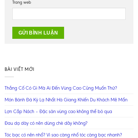
Trang web
BÀI VIẾT MỚI
Thắng Cố Có Gì Mà Ai Đến Vùng Cao Cũng Muốn Thử?
Món Bánh Đá Kỳ Lạ Nhất Hà Giang Khiến Du Khách Mê Mẩn
Lợn Cắp Nách – Đặc sản vùng cao không thể bỏ qua
Đau dạ dày có nên dùng chè dây không?
Tóc bạc có nên nhổ? Vì sao càng nhổ tóc càng bạc nhanh?