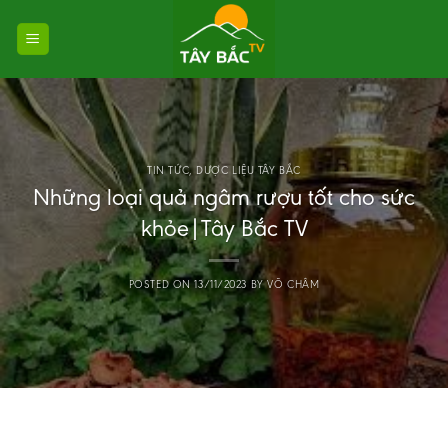
Skip
to
content
TIN TỨC
,
DƯỢC LIỆU TÂY BẮC
Những loại quả ngâm rượu tốt cho sức
khỏe|Tây Bắc TV
POSTED ON
13/11/2023
BY
VÕ CHÂM