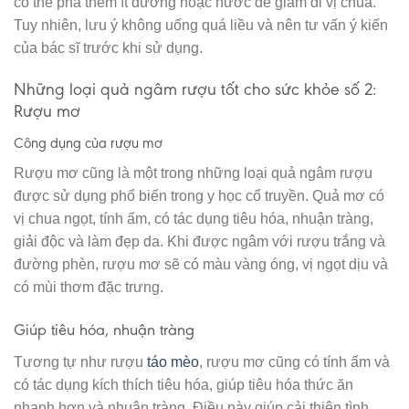
có thể pha thêm ít đường hoặc nước để giảm đi vị chua.
Tuy nhiên, lưu ý không uống quá liều và nên tư vấn ý kiến
của bác sĩ trước khi sử dụng.
Những loại quả ngâm rượu tốt cho sức khỏe số 2:
Rượu mơ
Công dụng của rượu mơ
Rượu mơ cũng là một trong những loại quả ngâm rượu
được sử dụng phổ biến trong y học cổ truyền. Quả mơ có
vị chua ngọt, tính ấm, có tác dụng tiêu hóa, nhuận tràng,
giải độc và làm đẹp da. Khi được ngâm với rượu trắng và
đường phèn, rượu mơ sẽ có màu vàng óng, vị ngọt dịu và
có mùi thơm đặc trưng.
Giúp tiêu hóa, nhuận tràng
Tương tự như rượu
táo mèo
, rượu mơ cũng có tính ấm và
có tác dụng kích thích tiêu hóa, giúp tiêu hóa thức ăn
nhanh hơn và nhuận tràng. Điều này giúp cải thiện tình