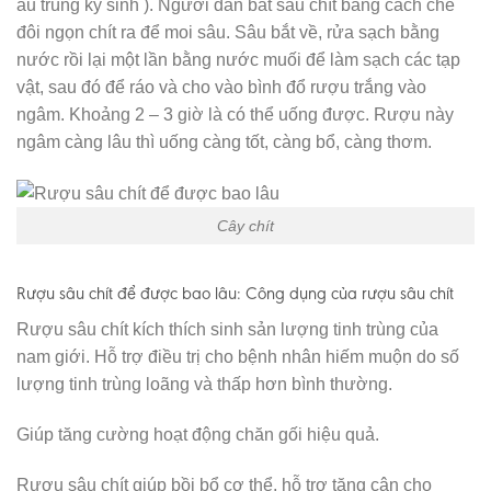
ấu trùng ký sinh ). Người dân bắt sâu chít bằng cách chẻ
đôi ngọn chít ra để moi sâu. Sâu bắt về, rửa sạch bằng
nước rồi lại một lần bằng nước muối để làm sạch các tạp
vật, sau đó để ráo và cho vào bình đổ rượu trắng vào
ngâm. Khoảng 2 – 3 giờ là có thể uống được. Rượu này
ngâm càng lâu thì uống càng tốt, càng bổ, càng thơm.
Cây chít
Rượu sâu chít để được bao lâu: Công dụng của rượu sâu chít
Rượu sâu chít kích thích sinh sản lượng tinh trùng của
nam giới. Hỗ trợ điều trị cho bệnh nhân hiếm muộn do số
lượng tinh trùng loãng và thấp hơn bình thường.
Giúp tăng cường hoạt động chăn gối hiệu quả.
Rượu sâu chít giúp bồi bổ cơ thể, hỗ trợ tăng cân cho