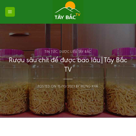
Skip
to
content
TIN TỨC
,
DƯỢC LIỆU TÂY BẮC
Rượu sâu chít để được bao lâu|Tây Bắc
TV
POSTED ON
15/10/2023
BY
HUNG KHA