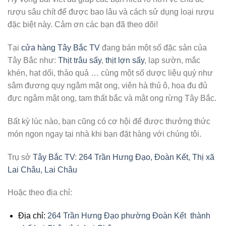
rượu sâu chít để được bao lâu và cách sử dụng loại rượu
đặc biệt này. Cảm ơn các bạn đã theo dõi!
Tại
cửa hàng Tây Bắc TV
đang bán một số đặc sản của
Tây Bắc như:
Thịt trâu sấy
,
thịt lợn sấy
, lạp sườn, mắc
khén, hạt dổi, thảo quả … cùng một số dược liệu quý như
sâm đương quy ngâm mật ong, viên hà thủ ô, hoa đu đủ
đực ngâm mật ong, tam thất bắc và mật ong rừng Tây Bắc.
Bất kỳ lúc nào, bạn cũng có cơ hội để được thưởng thức
món ngon ngay tại nhà khi bạn đặt hàng với chúng tôi.
Trụ sở
Tây Bắc TV
:
264 Trần Hưng Đạo, Đoàn Kết, Thị xã
Lai Châu, Lai Châu
Hoặc theo địa chỉ:
Địa chỉ:
264 Trần Hưng Đạo phường Đoàn Kết thành