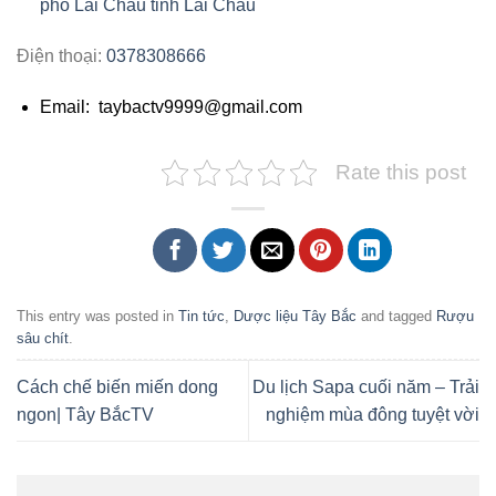
phố Lai Châu tỉnh Lai Châu
Điện thoại:
0378308666
Email: taybactv9999@gmail.com
Rate this post
This entry was posted in
Tin tức
,
Dược liệu Tây Bắc
and tagged
Rượu
sâu chít
.
Cách chế biến miến dong
Du lịch Sapa cuối năm – Trải
ngon| Tây BắcTV
nghiệm mùa đông tuyệt vời