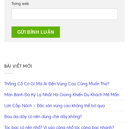
Trang web
BÀI VIẾT MỚI
Thắng Cố Có Gì Mà Ai Đến Vùng Cao Cũng Muốn Thử?
Món Bánh Đá Kỳ Lạ Nhất Hà Giang Khiến Du Khách Mê Mẩn
Lợn Cắp Nách – Đặc sản vùng cao không thể bỏ qua
Đau dạ dày có nên dùng chè dây không?
Tóc bạc có nên nhổ? Vì sao càng nhổ tóc càng bạc nhanh?