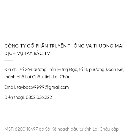
CÔNG TY CỔ PHẦN TRUYỀN THÔNG VÀ THƯƠNG MẠI
DỊCH VỤ TÂY BẮC TV
Địa chỉ: số 264 đường Trần Hưng Đạo, tổ 11, phường Đoàn Kết,
thành phố Lai Châu, tỉnh Lai Châu.
Email: taybactv9999@gmail.com
Điện thoại: 0852.036.222
MST: 6200118497 do Sở Kế hoạch đầu tư tỉnh Lai Châu cấp