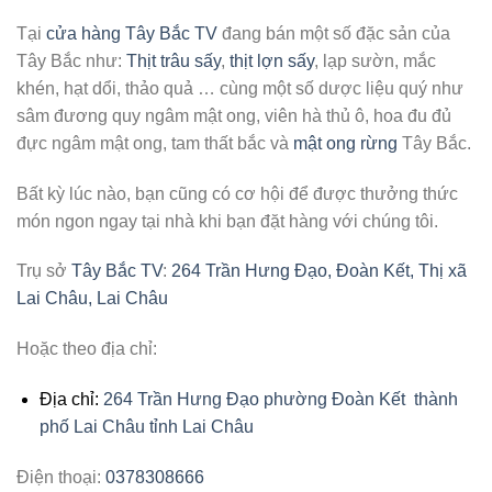
Tại
cửa hàng Tây Bắc TV
đang bán một số đặc sản của
Tây Bắc như:
Thịt trâu sấy
,
thịt lợn sấy
, lạp sườn, mắc
khén, hạt dổi, thảo quả … cùng một số dược liệu quý như
sâm đương quy ngâm mật ong, viên hà thủ ô, hoa đu đủ
đực ngâm mật ong, tam thất bắc và
mật ong rừng
Tây Bắc.
Bất kỳ lúc nào, bạn cũng có cơ hội để được thưởng thức
món ngon ngay tại nhà khi bạn đặt hàng với chúng tôi.
Trụ sở
Tây Bắc TV
:
264 Trần Hưng Đạo, Đoàn Kết, Thị xã
Lai Châu, Lai Châu
Hoặc theo địa chỉ:
Địa chỉ:
264 Trần Hưng Đạo phường Đoàn Kết thành
phố Lai Châu tỉnh Lai Châu
Điện thoại:
0378308666