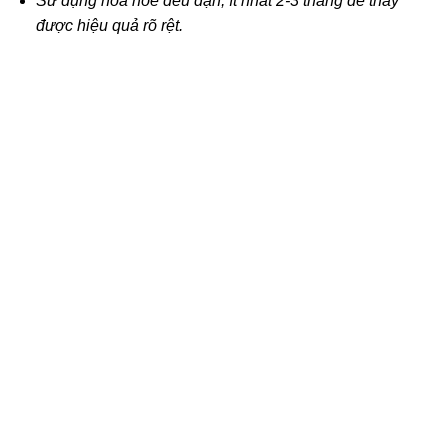
Sử dụng hoa hòe đều đặn, ít nhất 2-3 tháng để thấy
được hiệu quả rõ rệt.