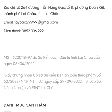
Địa chỉ: số 264 đường Trần Hưng Đạo, tổ 11, phường Đoàn Kết,
thành phố Lai Châu, tỉnh Lai Châu.
Email: taybactv9999@gmail.com
Điện thoại: 0852.036.222
MST: 6200118497 do Sở Kế hoạch đầu tư tỉnh Lai Châu cấp
ngày 06/04/2022.
Giấy chứng nhận Cơ sở đủ điều kiện an toàn thực phẩm Số
50/2022/NNPTNT – LC ngày cấp 29/09/2022, nơi cấp Sở
Nông Nghiệp và PTNT Lai Châu
DANH MỤC SẢN PHẨM