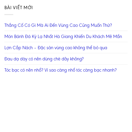
BÀI VIẾT MỚI
Thắng Cố Có Gì Mà Ai Đến Vùng Cao Cũng Muốn Thử?
Món Bánh Đá Kỳ Lạ Nhất Hà Giang Khiến Du Khách Mê Mẩn
Lợn Cắp Nách – Đặc sản vùng cao không thể bỏ qua
Đau dạ dày có nên dùng chè dây không?
Tóc bạc có nên nhổ? Vì sao càng nhổ tóc càng bạc nhanh?