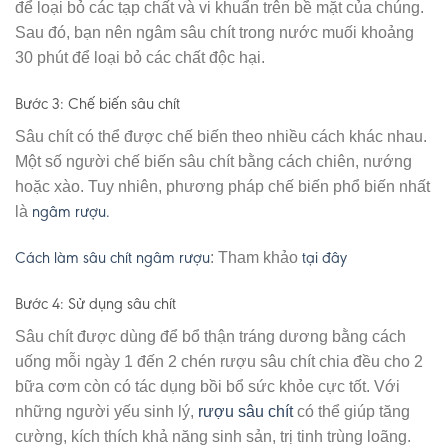
để loại bỏ các tạp chất và vi khuẩn trên bề mặt của chúng.
Sau đó, bạn nên ngâm sâu chít trong nước muối khoảng
30 phút để loại bỏ các chất độc hại.
Bước 3: Chế biến sâu chít
Sâu chít có thể được chế biến theo nhiều cách khác nhau.
Một số người chế biến sâu chít bằng cách chiên, nướng
hoặc xào. Tuy nhiên, phương pháp chế biến phổ biến nhất
ngâm rượu.
là
Cách làm sâu chít ngâm rượu
tại đây
: Tham khảo
Bước 4: Sử dụng sâu chít
Sâu chít được dùng để bổ thận tráng dương bằng cách
uống mỗi ngày 1 đến 2 chén rượu sâu chít chia đều cho 2
bữa cơm còn có tác dụng bồi bổ sức khỏe cực tốt. Với
những người yếu sinh lý,
rượu sâu chít
có thể giúp tăng
cường, kích thích khả năng sinh sản, trị tinh trùng loãng.