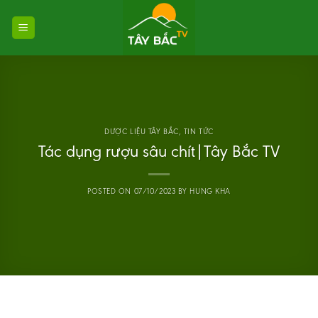
Skip
to
content
DƯỢC LIỆU TÂY BẮC
,
TIN TỨC
Tác dụng rượu sâu chít|Tây Bắc TV
POSTED ON
07/10/2023
BY
HUNG KHA