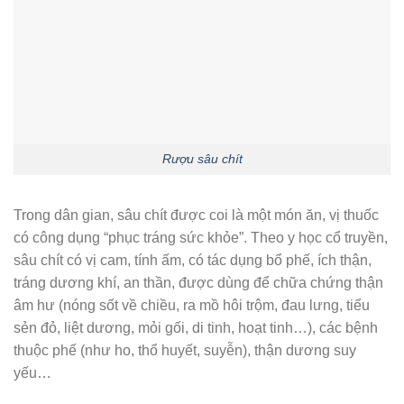
Rượu sâu chít
Trong dân gian, sâu chít được coi là một món ăn, vị thuốc
có công dụng “phục tráng sức khỏe”. Theo y học cổ truyền,
sâu chít có vị cam, tính ấm, có tác dụng bổ phế, ích thận,
tráng dương khí, an thần, được dùng để chữa chứng thận
âm hư (nóng sốt về chiều, ra mồ hôi trộm, đau lưng, tiểu
sẻn đỏ, liệt dương, mỏi gối, di tinh, hoạt tinh…), các bệnh
thuộc phế (như ho, thổ huyết, suyễn), thận dương suy
yếu…