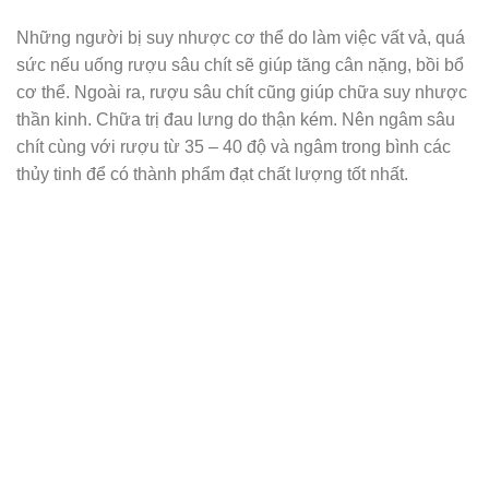
Những người bị suy nhược cơ thể do làm việc vất vả, quá
sức nếu uống rượu sâu chít sẽ giúp tăng cân nặng, bồi bổ
cơ thể. Ngoài ra, rượu sâu chít cũng giúp chữa suy nhược
thần kinh. Chữa trị đau lưng do thận kém. Nên ngâm sâu
chít cùng với rượu từ 35 – 40 độ và ngâm trong bình các
thủy tinh để có thành phẩm đạt chất lượng tốt nhất.