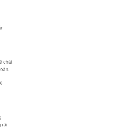
ẩn
ề chất
toàn.
tế
g
 rãi