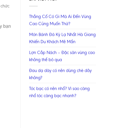
n chức
Thắng Cố Có Gì Mà Ai Đến Vùng
Cao Cũng Muốn Thử?
ày bạn
Món Bánh Đá Kỳ Lạ Nhất Hà Giang
Khiến Du Khách Mê Mẩn
Lợn Cắp Nách – Đặc sản vùng cao
không thể bỏ qua
Đau dạ dày có nên dùng chè dây
không?
Tóc bạc có nên nhổ? Vì sao càng
nhổ tóc càng bạc nhanh?