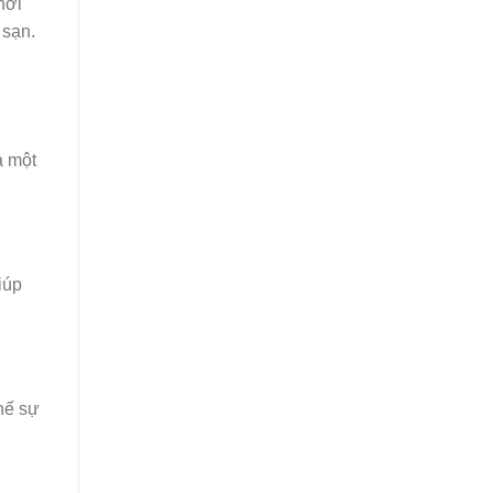
hơi
 sạn.
à một
iúp
hế sự