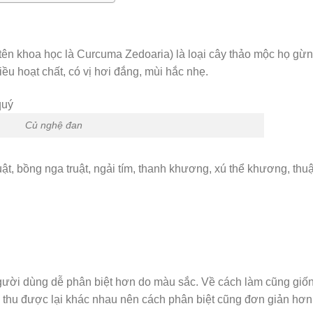
(tên khoa học là Curcuma Zedoaria) là loại cây thảo mộc họ gừn
u hoạt chất, có vị hơi đắng, mùi hắc nhẹ.
Củ nghệ đan
ật, bồng nga truật, ngải tím, thanh khương, xú thể khương, thuậ
gười dùng dễ phân biệt hơn do màu sắc. Về cách làm cũng giố
i thu được lại khác nhau nên cách phân biệt cũng đơn giản hơn