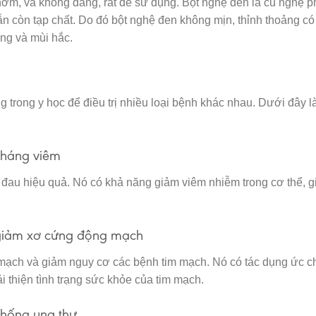
ơm, và không đắng, rất dễ sử dụng. Bột nghệ đen là củ nghệ p
vẫn còn tạp chất. Do đó bột nghệ đen không mịn, thỉnh thoảng có
ng và mùi hắc.
trong y học để điều trị nhiều loại bệnh khác nhau. Dưới đây l
kháng viêm
đau hiệu quả. Nó có khả năng giảm viêm nhiễm trong cơ thể, g
 giảm xơ cứng động mạch
mạch và giảm nguy cơ các bệnh tim mạch. Nó có tác dụng ức c
ải thiện tình trạng sức khỏe của tim mạch.
chống ung thư