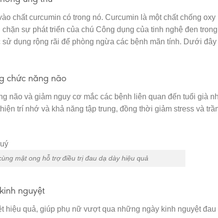
ào chất curcumin có trong nó. Curcumin là một chất chống oxy
 chặn sự phát triển của chú Công dụng của tinh nghệ đen trong
 sử dụng rộng rãi để phòng ngừa các bệnh mãn tính. Dưới đây 
ng chức năng não
ng não và giảm nguy cơ mắc các bệnh liên quan đến tuổi già n
i thiện trí nhớ và khả năng tập trung, đồng thời giảm stress và tr
ùng mật ong hỗ trợ điều trị đau dạ dày hiệu quả
kinh nguyệt
ệt hiệu quả, giúp phụ nữ vượt qua những ngày kinh nguyệt đau