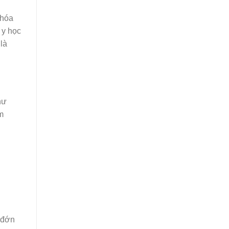
 hóa
 y học
là
hư
ầm
 đớn