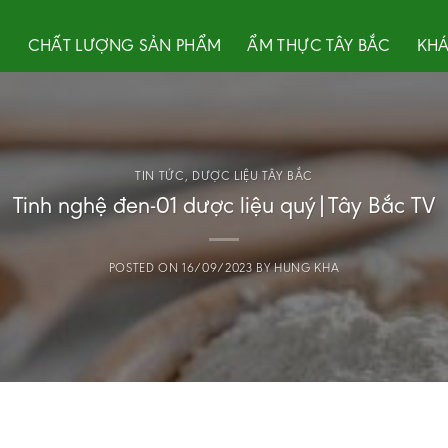
U
CHẤT LƯỢNG SẢN PHẨM
ẨM THỰC TÂY BẮC
KHÁ
TIN TỨC
,
DƯỢC LIỆU TÂY BẮC
Tinh nghệ đen-01 dược liệu quý|Tây Bắc TV
POSTED ON
16/09/2023
BY
HUNG KHA