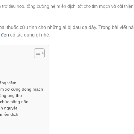
 trợ tiêu hoá, tăng cường hệ miễn dịch, tốt cho tim mạch và cải thiệ
bài thuốc cứu tinh cho những ai bị đau dạ dày. Trong bài viết n
 đen
có tác dụng gì nhé.
háng viêm
iảm xơ cứng động mạch
ống ung thư
 chức năng não
nh nguyệt
 miễn dịch