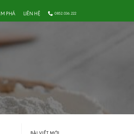
M PHÁ
LIÊN HỆ
0852.036.222
BÀI VIẾT MỚI