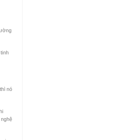
hường
tinh
thì nó
hi
h nghệ