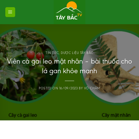
Skip
to
content
TIN TỨC
,
DƯỢC LIỆU TÂY BẮC
Viên cà gai leo mật nhân – bài thuốc cho
lá gan khỏe mạnh
POSTED ON
16/09/2023
BY
VÕ CHÂM