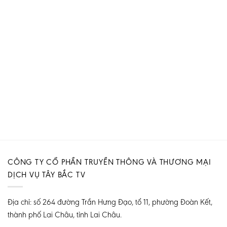
CÔNG TY CỔ PHẦN TRUYỀN THÔNG VÀ THƯƠNG MẠI
DỊCH VỤ TÂY BẮC TV
Địa chỉ: số 264 đường Trần Hưng Đạo, tổ 11, phường Đoàn Kết,
thành phố Lai Châu, tỉnh Lai Châu.