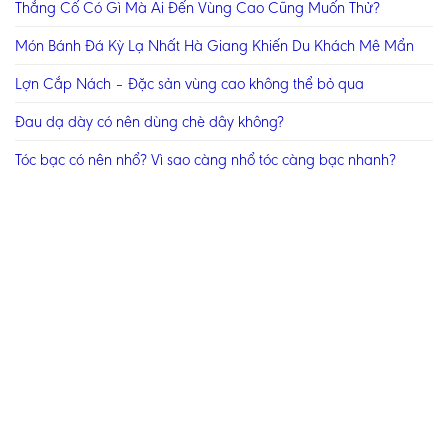
Thắng Cố Có Gì Mà Ai Đến Vùng Cao Cũng Muốn Thử?
Món Bánh Đá Kỳ Lạ Nhất Hà Giang Khiến Du Khách Mê Mẩn
Lợn Cắp Nách – Đặc sản vùng cao không thể bỏ qua
Đau dạ dày có nên dùng chè dây không?
Tóc bạc có nên nhổ? Vì sao càng nhổ tóc càng bạc nhanh?