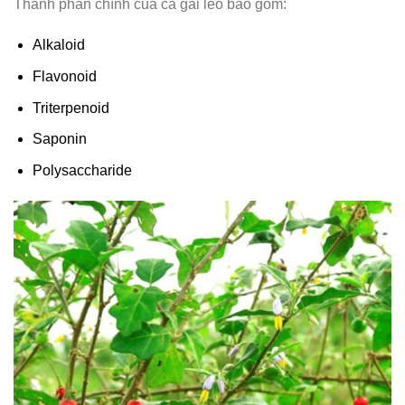
Thành phần chính của cà gai leo bao gồm:
Alkaloid
Flavonoid
Triterpenoid
Saponin
Polysaccharide