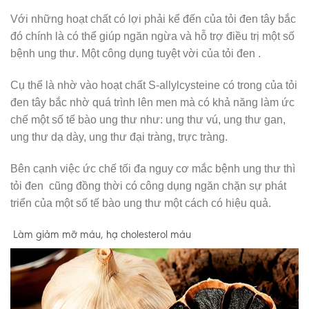
Với những hoạt chất có lợi phải kể đến của tỏi đen tây bắc
đó chính là có thể giúp ngăn ngừa và hỗ trợ điều trị một số
bệnh ung thư. Một công dụng tuyệt vời của tỏi đen .
Cụ thể là nhờ vào hoạt chất S-allylcysteine có trong của tỏi
đen tây bắc nhờ quá trình lên men mà có khả năng làm ức
chế một số tế bào ung thư như: ung thư vú, ung thư gan,
ung thư dạ dày, ung thư đại tràng, trực tràng.
Bên cạnh việc ức chế tối đa nguy cơ mắc bệnh ung thư thì
tỏi đen cũng đồng thời có công dụng ngăn chặn sự phát
triển của một số tế bào ung thư một cách có hiệu quả.
Làm giảm mỡ máu, hạ cholesterol máu