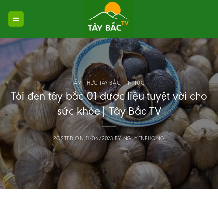
Skip
to
content
ẨM THỰC TÂY BẮC
,
TIN TỨC
Tỏi đen tây bắc 01 dược liệu tuyệt vời cho
sức khỏe| Tây Bắc TV
POSTED ON
11/04/2023
BY
NGUYENPHONG