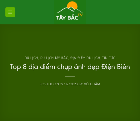
Skip
to
content
DU LỊCH
,
DU LỊCH TÂY BẮC
,
ĐỊA ĐIỂM DU LỊCH
,
TIN TỨC
Top 8 địa điểm chụp ảnh đẹp Điện Biên
POSTED ON
19/12/2023
BY
VÕ CHÂM