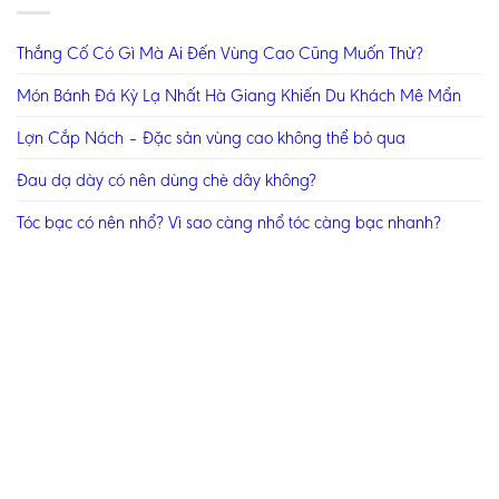
Thắng Cố Có Gì Mà Ai Đến Vùng Cao Cũng Muốn Thử?
Món Bánh Đá Kỳ Lạ Nhất Hà Giang Khiến Du Khách Mê Mẩn
Lợn Cắp Nách – Đặc sản vùng cao không thể bỏ qua
Đau dạ dày có nên dùng chè dây không?
Tóc bạc có nên nhổ? Vì sao càng nhổ tóc càng bạc nhanh?