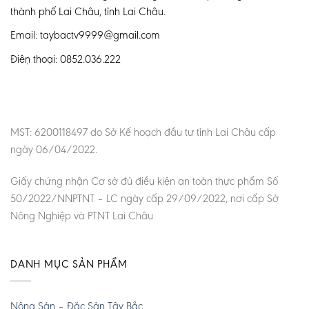
thành phố Lai Châu, tỉnh Lai Châu.
Email: taybactv9999@gmail.com
Điện thoại: 0852.036.222
MST: 6200118497 do Sở Kế hoạch đầu tư tỉnh Lai Châu cấp
ngày 06/04/2022.
Giấy chứng nhận Cơ sở đủ điều kiện an toàn thực phẩm Số
50/2022/NNPTNT – LC ngày cấp 29/09/2022, nơi cấp Sở
Nông Nghiệp và PTNT Lai Châu
DANH MỤC SẢN PHẨM
Nông Sản – Đặc Sản Tây Bắc