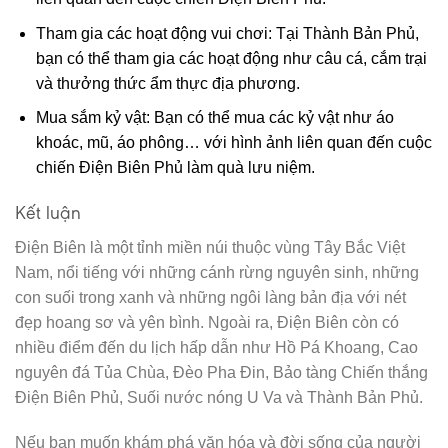
Tham gia các hoạt động vui chơi: Tại Thành Bản Phủ,
bạn có thể tham gia các hoạt động như câu cá, cắm trại
và thưởng thức ẩm thực địa phương.
Mua sắm kỷ vật: Bạn có thể mua các kỷ vật như áo
khoác, mũ, áo phông… với hình ảnh liên quan đến cuộc
chiến Điện Biên Phủ làm quà lưu niệm.
Kết luận
Điện Biên là một tỉnh miền núi thuộc vùng Tây Bắc Việt
Nam, nổi tiếng với những cánh rừng nguyên sinh, những
con suối trong xanh và những ngôi làng bản địa với nét
đẹp hoang sơ và yên bình. Ngoài ra, Điện Biên còn có
nhiều điểm đến du lịch hấp dẫn như Hồ Pá Khoang, Cao
nguyên đá Tủa Chùa, Đèo Pha Đin, Bảo tàng Chiến thắng
Điện Biên Phủ, Suối nước nóng U Va và Thành Bản Phủ.
Nếu bạn muốn khám phá văn hóa và đời sống của người