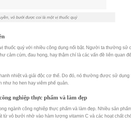
uyền, vỏ bưởi được coi là một vị thuốc quý
ền
 vị thuốc quý với nhiều công dụng nổi bật. Người ta thường sử
hư cảm cúm, đau họng, hay thậm chí là các vấn đề liên quan đế
 thanh nhiệt và giải độc cơ thể. Do đó, nó thường được sử dụng 
h như ho hen hay viêm phế quản.
 công nghiệp thực phẩm và làm đẹp
trong ngành công nghiệp thực phẩm và làm đẹp. Nhiều sản phẩ
hất từ vỏ bưởi nhờ vào hàm lượng vitamin C và các hoạt chất c