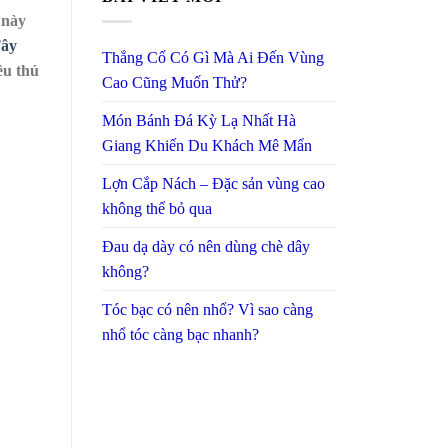
 này
ây
Thắng Cố Có Gì Mà Ai Đến Vùng
ều thú
Cao Cũng Muốn Thử?
Món Bánh Đá Kỳ Lạ Nhất Hà
Giang Khiến Du Khách Mê Mẩn
Lợn Cắp Nách – Đặc sản vùng cao
không thể bỏ qua
Đau dạ dày có nên dùng chè dây
không?
Tóc bạc có nên nhổ? Vì sao càng
nhổ tóc càng bạc nhanh?