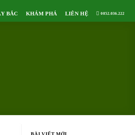
ÂY BẮC
KHÁM PHÁ
LIÊN HỆ
0852.036.222
BÀI VIẾT MỚI