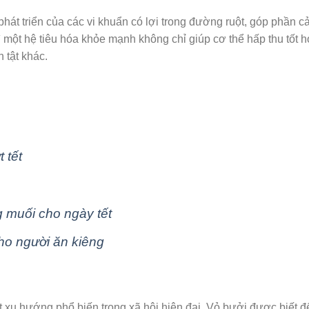
át triển của các vi khuẩn có lợi trong đường ruột, góp phần cả
rì một hệ tiêu hóa khỏe mạnh không chỉ giúp cơ thể hấp thu tốt 
 tật khác.
 tết
 muối cho ngày tết
cho người ăn kiêng
 xu hướng phổ biến trong xã hội hiện đại. Vỏ bưởi được biết đ