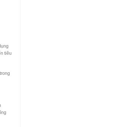
 dụng
n tiêu
trong
m
hống