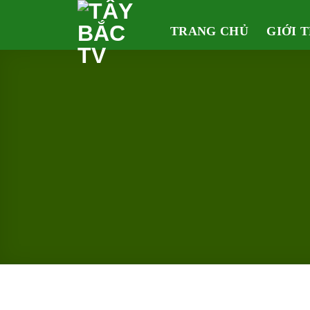
Skip
to
TRANG CHỦ
GIỚI 
content