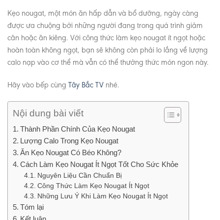
Kẹo nougat, một món ăn hấp dẫn và bổ dưỡng, ngày càng
được ưa chuộng bởi những người đang trong quá trình giảm
cân hoặc ăn kiêng. Với công thức làm kẹo nougat ít ngọt hoặc
hoàn toàn không ngọt, bạn sẽ không còn phải lo lắng về lượng
calo nạp vào cơ thể mà vẫn có thể thưởng thức món ngon này.
Hãy vào bếp cùng
Tây Bắc TV
nhé.
Nội dung bài viết
Thành Phần Chính Của Kẹo Nougat
Lượng Calo Trong Kẹo Nougat
Ăn Kẹo Nougat Có Béo Không?
Cách Làm Kẹo Nougat Ít Ngọt Tốt Cho Sức Khỏe
Nguyên Liệu Cần Chuẩn Bị
Công Thức Làm Kẹo Nougat Ít Ngọt
Những Lưu Ý Khi Làm Kẹo Nougat Ít Ngọt
Tóm lại
Kết luận