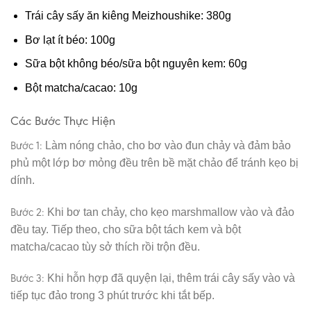
Trái cây sấy ăn kiêng Meizhoushike: 380g
Bơ lạt ít béo: 100g
Sữa bột không béo/sữa bột nguyên kem: 60g
Bột matcha/cacao: 10g
Các Bước Thực Hiện
Bước 1:
Làm nóng chảo, cho bơ vào đun chảy và đảm bảo
phủ một lớp bơ mỏng đều trên bề mặt chảo để tránh kẹo bị
dính.
Bước 2:
Khi bơ tan chảy, cho kẹo marshmallow vào và đảo
đều tay. Tiếp theo, cho sữa bột tách kem và bột
matcha/cacao tùy sở thích rồi trộn đều.
Bước 3:
Khi hỗn hợp đã quyện lại, thêm trái cây sấy vào và
tiếp tục đảo trong 3 phút trước khi tắt bếp.