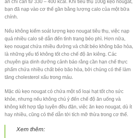
ăn chỉ cần từ 330 – 400 kcal. Khi tiêu thụ 100g kẹo nougat,
bạn đã nạp vào cơ thể gần bằng lượng calo của một bữa
chính.
Nếu không kiểm soát lượng kẹo nougat tiêu thụ, việc nạp
quá nhiều calo sẽ dẫn đến tình trạng béo phì. Hơn nữa,
kẹo nougat chứa nhiều đường và chất béo không bão hòa,
là những yếu tố không tốt cho chế độ ăn kiêng. Các
chuyên gia dinh dưỡng cảnh báo rằng cần hạn chế thực
phẩm chứa nhiều chất béo bão hòa, bởi chúng có thể làm
tăng cholesterol xấu trong máu.
Mặc dù kẹo nougat có chứa một số loại hạt tốt cho sức
khỏe, nhưng nếu không chú ý đến chế độ ăn uống và
không kết hợp tập luyện đều đặn, việc ăn kẹo nougat, dù ít
hay nhiều, cũng có thể dẫn tới tích mỡ thừa trong cơ thể.
Xem thêm: