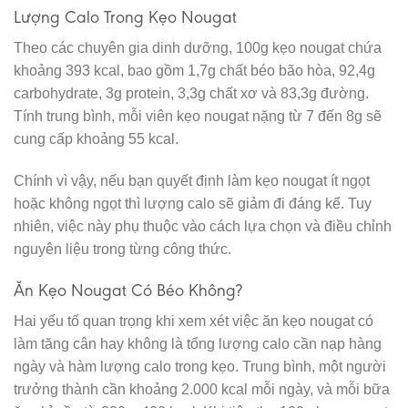
Lượng Calo Trong Kẹo Nougat
Theo các chuyên gia dinh dưỡng, 100g kẹo nougat chứa
khoảng 393 kcal, bao gồm 1,7g chất béo bão hòa, 92,4g
carbohydrate, 3g protein, 3,3g chất xơ và 83,3g đường.
Tính trung bình, mỗi viên kẹo nougat nặng từ 7 đến 8g sẽ
cung cấp khoảng 55 kcal.
Chính vì vậy, nếu bạn quyết định làm kẹo nougat ít ngọt
hoặc không ngọt thì lượng calo sẽ giảm đi đáng kể. Tuy
nhiên, việc này phụ thuộc vào cách lựa chọn và điều chỉnh
nguyên liệu trong từng công thức.
Ăn Kẹo Nougat Có Béo Không?
Hai yếu tố quan trọng khi xem xét việc ăn kẹo nougat có
làm tăng cân hay không là tổng lượng calo cần nạp hàng
ngày và hàm lượng calo trong kẹo. Trung bình, một người
trưởng thành cần khoảng 2.000 kcal mỗi ngày, và mỗi bữa