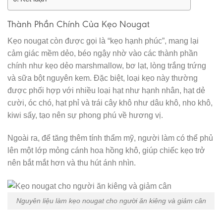
Thành Phần Chính Của Kẹo Nougat
Kẹo nougat còn được gọi là “kẹo hạnh phúc”, mang lại
cảm giác mềm dẻo, béo ngậy nhờ vào các thành phần
chính như kẹo dẻo marshmallow, bơ lạt, lòng trắng trứng
và sữa bột nguyên kem. Đặc biệt, loại kẹo này thường
được phối hợp với nhiều loại hạt như hạnh nhân, hạt dẻ
cười, óc chó, hạt phỉ và trái cây khô như dâu khô, nho khô,
kiwi sấy, tạo nên sự phong phú về hương vị.
Ngoài ra, để tăng thêm tính thẩm mỹ, người làm có thể phủ
lên một lớp mỏng cánh hoa hồng khô, giúp chiếc kẹo trở
nên bắt mắt hơn và thu hút ánh nhìn.
Nguyên liệu làm kẹo nougat cho người ăn kiêng và giảm cân