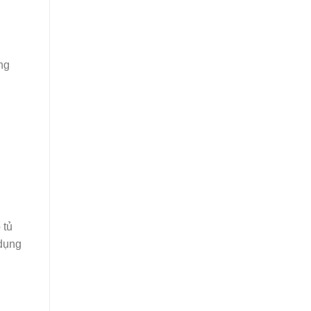
ng
 tủ
 dụng