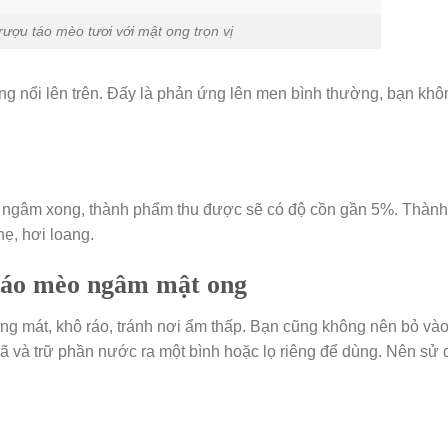
ượu táo mèo tươi với mật ong trọn vị
ỏng nổi lên trên. Đấy là phản ứng lên men bình thường, bạn khô
i ngâm xong, thành phẩm thu được sẽ có độ cồn gần 5%. Thành
ẹ, hơi loang.
 táo mèo ngâm mật ong
g mát, khô ráo, tránh nơi ẩm thấp. Bạn cũng không nên bỏ vào
bã và trữ phần nước ra một bình hoặc lọ riêng để dùng. Nên sử