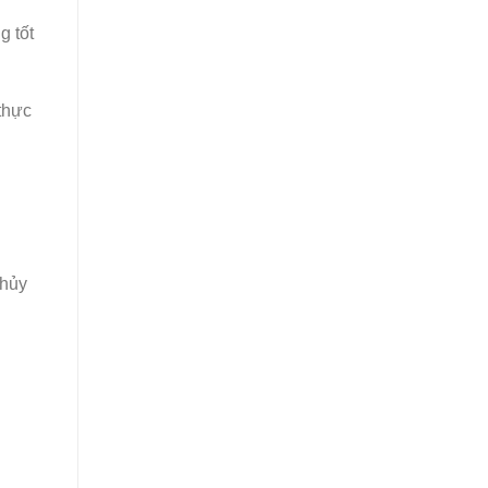
g tốt
thực
thủy