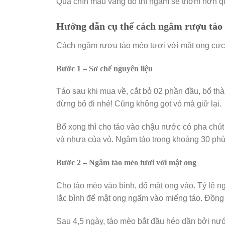
Quả chín màu vàng đỏ thì ngâm sẽ thơm hơn q
Hướng dẫn cụ thể cách ngâm rượu táo 
Cách ngâm rượu táo mèo tươi với mật ong cực 
Bước 1 – Sơ chế nguyên liệu
Táo sau khi mua về, cắt bỏ 02 phần đầu, bổ thàn
đừng bỏ đi nhé! Cũng không gọt vỏ mà giữ lại.
Bổ xong thì cho táo vào chậu nước có pha chú
và nhựa của vỏ. Ngâm táo trong khoảng 30 phút
Bước 2 – Ngâm táo mèo tươi với mật ong
Cho táo mèo vào bình, đổ mật ong vào. Tỷ lệ ngâ
lắc bình để mật ong ngấm vào miếng táo. Đồng 
Sau 4,5 ngày, táo mèo bắt đầu héo dần bởi nước