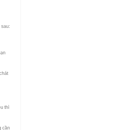
 sau:
bạn
chát
u thì
g cần