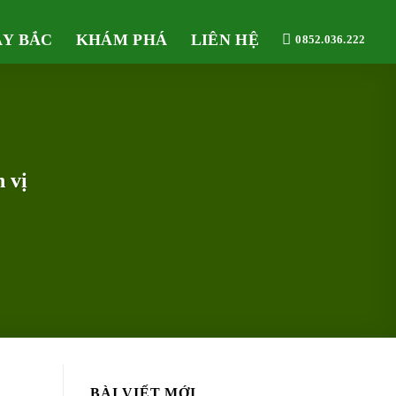
ÂY BẮC
KHÁM PHÁ
LIÊN HỆ
0852.036.222
 vị
BÀI VIẾT MỚI