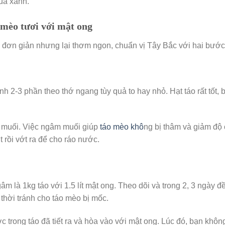
uả xanh.
mèo tươi với mật ong
đơn giản nhưng lại thơm ngon, chuẩn vị Tây Bắc với hai bước
h 2-3 phần theo thớ ngang tùy quả to hay nhỏ. Hạt táo rất tốt, 
t muối. Việc ngâm muối giúp
táo mèo khô
ng bị thâm và giảm độ 
 rồi vớt ra để cho ráo nước.
m là 1kg táo với 1.5 lít mật ong. Theo dõi và trong 2, 3 ngày đề
thời tránh cho táo mèo bị mốc.
 trong táo đã tiết ra và hòa vào với mật ong. Lúc đó, bạn khôn