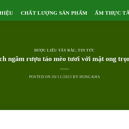
THIỆU
CHẤT LƯỢNG SẢN PHẨM
ẨM THỰC T
DƯỢC LIỆU TÂY BẮC
,
TIN TỨC
ch ngâm rượu táo mèo tươi với mật ong trọn
POSTED ON
30/11/2023
BY
HUNG KHA