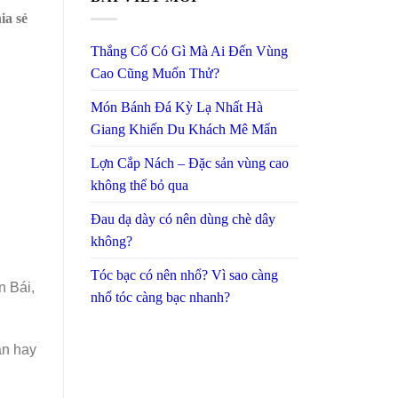
ia sẻ
Thắng Cố Có Gì Mà Ai Đến Vùng
Cao Cũng Muốn Thử?
Món Bánh Đá Kỳ Lạ Nhất Hà
Giang Khiến Du Khách Mê Mẩn
Lợn Cắp Nách – Đặc sản vùng cao
không thể bỏ qua
Đau dạ dày có nên dùng chè dây
không?
Tóc bạc có nên nhổ? Vì sao càng
n Bái,
nhổ tóc càng bạc nhanh?
ăn hay