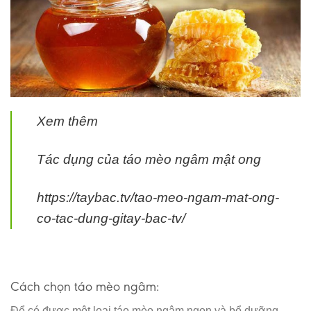
Xem thêm
Tác dụng của táo mèo ngâm mật ong
https://taybac.tv/tao-meo-ngam-mat-ong-
co-tac-dung-gitay-bac-tv/
Cách chọn táo mèo ngâm:
Để có được một loại táo mèo ngâm ngon và bổ dưỡng,