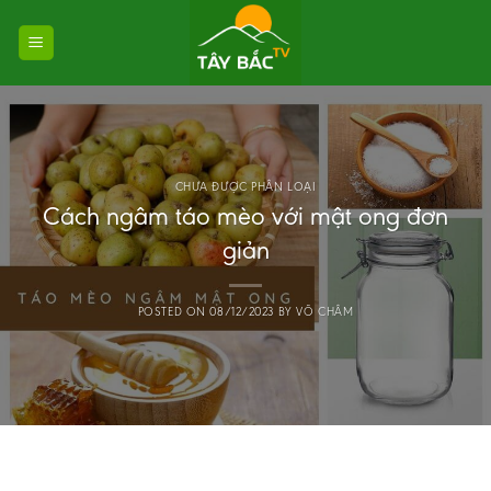
Skip
to
content
CHƯA ĐƯỢC PHÂN LOẠI
Cách ngâm táo mèo với mật ong đơn
giản
POSTED ON
08/12/2023
BY
VÕ CHÂM