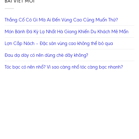
BÀI VIẾT MỚI
Thắng Cố Có Gì Mà Ai Đến Vùng Cao Cũng Muốn Thử?
Món Bánh Đá Kỳ Lạ Nhất Hà Giang Khiến Du Khách Mê Mẩn
Lợn Cắp Nách – Đặc sản vùng cao không thể bỏ qua
Đau dạ dày có nên dùng chè dây không?
Tóc bạc có nên nhổ? Vì sao càng nhổ tóc càng bạc nhanh?