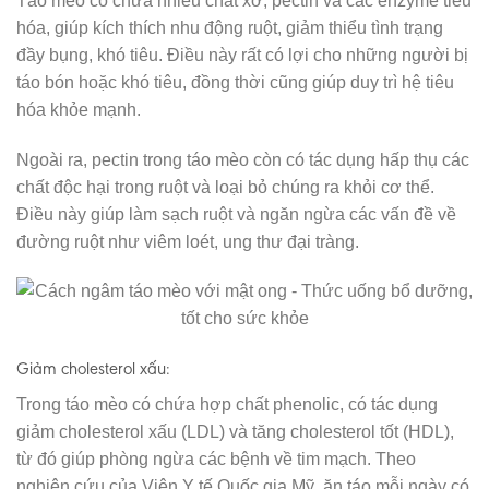
Táo mèo có chứa nhiều chất xơ, pectin và các enzyme tiêu
hóa, giúp kích thích nhu động ruột, giảm thiểu tình trạng
đầy bụng, khó tiêu. Điều này rất có lợi cho những người bị
táo bón hoặc khó tiêu, đồng thời cũng giúp duy trì hệ tiêu
hóa khỏe mạnh.
Ngoài ra, pectin trong táo mèo còn có tác dụng hấp thụ các
chất độc hại trong ruột và loại bỏ chúng ra khỏi cơ thể.
Điều này giúp làm sạch ruột và ngăn ngừa các vấn đề về
đường ruột như viêm loét, ung thư đại tràng.
Giảm cholesterol xấu:
Trong táo mèo có chứa hợp chất phenolic, có tác dụng
giảm cholesterol xấu (LDL) và tăng cholesterol tốt (HDL),
từ đó giúp phòng ngừa các bệnh về tim mạch. Theo
nghiên cứu của Viện Y tế Quốc gia Mỹ, ăn táo mỗi ngày có