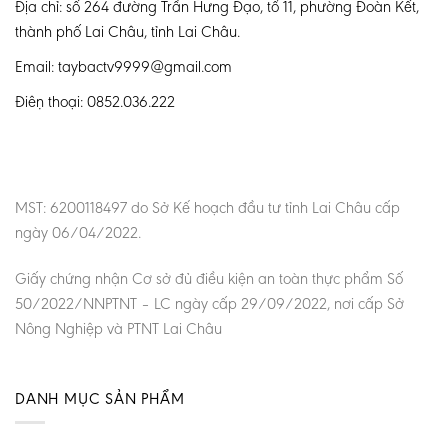
Địa chỉ: số 264 đường Trần Hưng Đạo, tổ 11, phường Đoàn Kết,
thành phố Lai Châu, tỉnh Lai Châu.
Email: taybactv9999@gmail.com
Điện thoại: 0852.036.222
MST: 6200118497 do Sở Kế hoạch đầu tư tỉnh Lai Châu cấp
ngày 06/04/2022.
Giấy chứng nhận Cơ sở đủ điều kiện an toàn thực phẩm Số
50/2022/NNPTNT – LC ngày cấp 29/09/2022, nơi cấp Sở
Nông Nghiệp và PTNT Lai Châu
DANH MỤC SẢN PHẨM