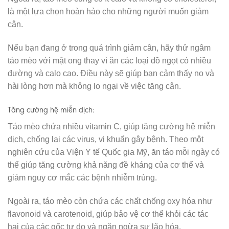
là một lựa chọn hoàn hảo cho những người muốn giảm
cân.
Nếu bạn đang ở trong quá trình giảm cân, hãy thử ngâm
táo mèo với mật ong thay vì ăn các loại đồ ngọt có nhiều
đường và calo cao. Điều này sẽ giúp bạn cảm thấy no và
hài lòng hơn mà không lo ngại về việc tăng cân.
Tăng cường hệ miễn dịch:
Táo mèo chứa nhiều vitamin C, giúp tăng cường hệ miễn
dịch, chống lại các virus, vi khuẩn gây bệnh. Theo một
nghiên cứu của Viện Y tế Quốc gia Mỹ, ăn táo mỗi ngày có
thể giúp tăng cường khả năng đề kháng của cơ thể và
giảm nguy cơ mắc các bệnh nhiễm trùng.
Ngoài ra, táo mèo còn chứa các chất chống oxy hóa như
flavonoid và carotenoid, giúp bảo vệ cơ thể khỏi các tác
hại của các gốc tự do và ngăn ngừa sự lão hóa.