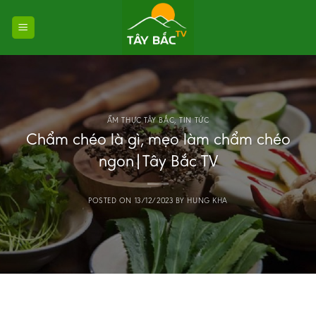
Skip
to
content
ẨM THỰC TÂY BẮC
,
TIN TỨC
Chẩm chéo là gì, mẹo làm chẩm chéo
ngon|Tây Bắc TV
POSTED ON
13/12/2023
BY
HUNG KHA