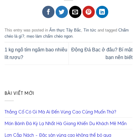
This entry was posted in
Ẩm thực Tây Bắc
,
Tin tức
and tagged
Chẩm
chéo là gì?
,
mẹo làm chẩm chéo ngon
.
1 kg ngô tím ngâm bao nhiêu
Động Đá Bạc ở đâu? Bí mật
lít rượu?
bạn nên biết
BÀI VIẾT MỚI
Thắng Cố Có Gì Mà Ai Đến Vùng Cao Cũng Muốn Thử?
Món Bánh Đá Kỳ Lạ Nhất Hà Giang Khiến Du Khách Mê Mẩn
Lợn Cắp Nách – Đặc sản vùng cao không thể bỏ qua