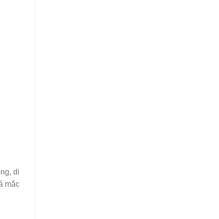
ng, di
lá mắc