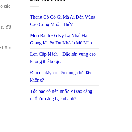
o các
Thắng Cố Có Gì Mà Ai Đến Vùng
Cao Cũng Muốn Thử?
 ai đã
Món Bánh Đá Kỳ Lạ Nhất Hà
Giang Khiến Du Khách Mê Mẩn
y hôm
Lợn Cắp Nách – Đặc sản vùng cao
không thể bỏ qua
Đau dạ dày có nên dùng chè dây
không?
Tóc bạc có nên nhổ? Vì sao càng
nhổ tóc càng bạc nhanh?