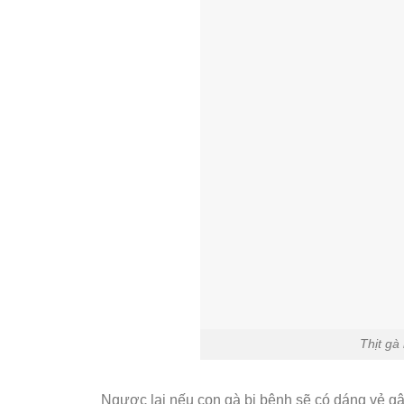
Thịt gà
Ngược lại nếu con gà bị bệnh sẽ có dáng vẻ gật