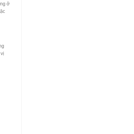
ồng ở
đặc
ng
vị