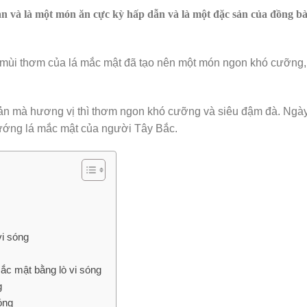
ản và là một món ăn cực kỳ hấp dẫn và là một đặc sản của đồng bà
ới mùi thơm của lá mắc mật đã tạo nên một món ngon khó cưỡng,
iản mà hương vị thì thơm ngon khó cưỡng và siêu đậm đà. Ngà
ướng lá mắc mật của người Tây Bắc.
vi sóng
ắc mật bằng lò vi sóng
g
óng