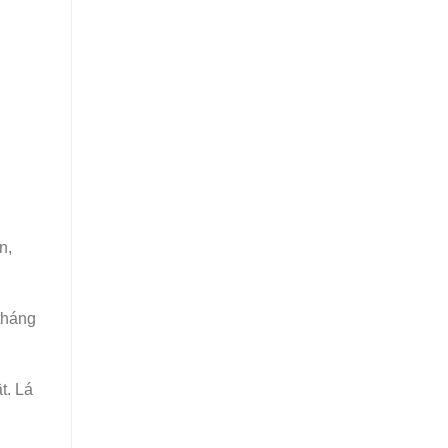
n,
tháng
t. Lá