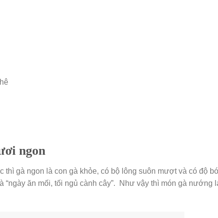
phê
ươi ngon
thì gà ngon là con gà khỏe, có bộ lông suôn mượt và có độ bó
à “ngày ăn mối, tối ngủ cành cây”. Như vậy thì món gà nướng 