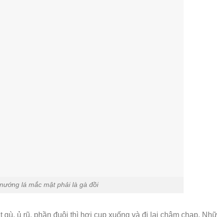
 nướng lá mắc mật phải là gà đồi
 gù, ủ rũ, phần đuôi thì hơi cụp xuống và đi lại chậm chạp. Nh