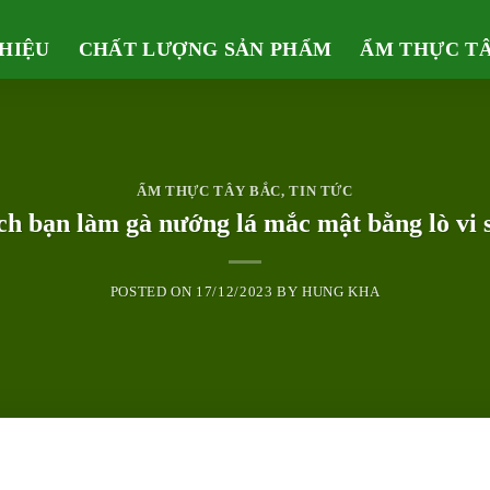
THIỆU
CHẤT LƯỢNG SẢN PHẨM
ẨM THỰC T
ẨM THỰC TÂY BẮC
,
TIN TỨC
h bạn làm gà nướng lá mắc mật bằng lò vi 
POSTED ON
17/12/2023
BY
HUNG KHA