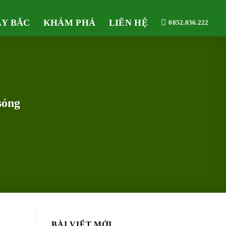
ÂY BẮC
KHÁM PHÁ
LIÊN HỆ
0852.036.222
sóng
BÀI VIẾT MỚI