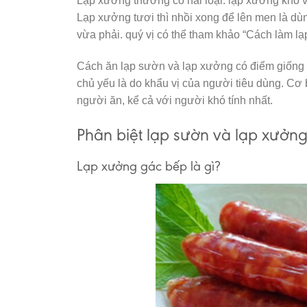
Lạp xưởng thường có hai loại: lạp xưởng khô v
Lạp xưởng tươi thì nhồi xong để lên men là dù
vừa phải. quý vị có thể tham khảo “Cách làm l
Cách ăn lạp sườn và lạp xưởng có điểm giống 
chủ yếu là do khẩu vị của người tiêu dùng. Cơ 
người ăn, kể cả với người khó tính nhất.
Phân biệt lạp sườn và lạp xưởng c
Lạp xưởng gác bếp là gì?