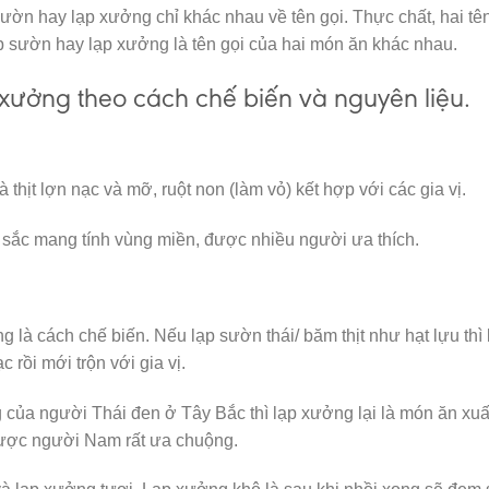
ườn hay lạp xưởng chỉ khác nhau về tên gọi. Thực chất, hai tên
 sườn hay lạp xưởng là tên gọi của hai món ăn khác nhau.
xưởng theo cách chế biến và nguyên liệu.
hịt lợn nạc và mỡ, ruột non (làm vỏ) kết hợp với các gia vị.
sắc mang tính vùng miền, được nhiều người ưa thích.
là cách chế biến. Nếu lạp sườn thái/ băm thịt như hạt lựu thì 
 rồi mới trộn với gia vị.
 của người Thái đen ở Tây Bắc thì lạp xưởng lại là món ăn xuấ
ược người Nam rất ưa chuộng.