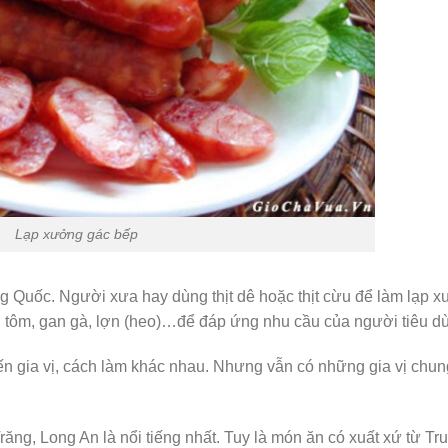
Lạp xưởng gác bếp
 Quốc. Người xưa hay dùng thịt dê hoặc thịt cừu để làm lạp x
ò, tôm, gan gà, lợn (heo)…để đáp ứng nhu cầu của người tiêu d
iến gia vị, cách làm khác nhau. Nhưng vẫn có những gia vị chun
ng, Long An là nổi tiếng nhất. Tuy là món ăn có xuất xứ từ Tr