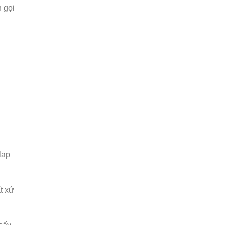
 gọi
lạp
t xứ