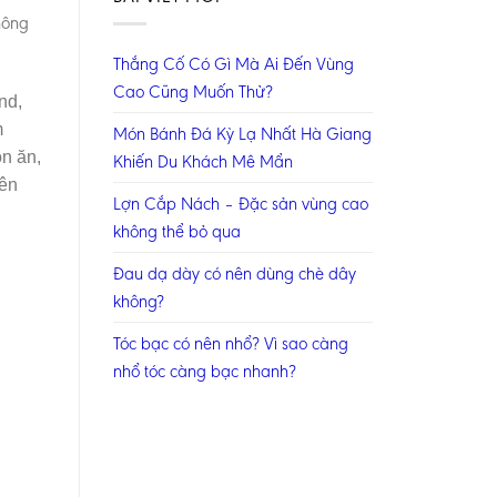
hông
Thắng Cố Có Gì Mà Ai Đến Vùng
Cao Cũng Muốn Thử?
nd,
m
Món Bánh Đá Kỳ Lạ Nhất Hà Giang
ón ăn,
Khiến Du Khách Mê Mẩn
rên
Lợn Cắp Nách – Đặc sản vùng cao
không thể bỏ qua
Đau dạ dày có nên dùng chè dây
không?
Tóc bạc có nên nhổ? Vì sao càng
nhổ tóc càng bạc nhanh?