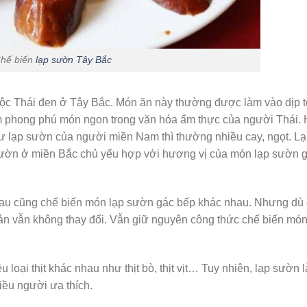
hế biến
lạp sườn Tây Bắc
tộc Thái đen ở Tây Bắc. Món ăn này thường được làm vào dịp t
àm phong phú món ngon trong văn hóa ẩm thực của người Thái. 
hư lạp sườn của người miền Nam thì thường nhiều cay, ngọt. L
ườn ở miền Bắc chủ yếu hợp với hương vị của món lạp sườn 
au cũng chế biến món lạp sườn gác bếp khác nhau. Nhưng dù 
ản vẫn không thay đổi. Vẫn giữ nguyên công thức chế biến món
loại thịt khác nhau như thịt bò, thịt vịt… Tuy nhiên, lạp sườn 
iều người ưa thích.