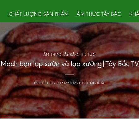
U
CHẤT LƯỢNG SẢN PHẨM
ẨM THỰC TÂY BẮC
KHÁ
ẨM THỰC TÂY BẮC
,
TIN TỨC
Mách bạn lạp sườn và lạp xưởng|Tây Bắc TV
POSTED ON
23/12/2023
BY
HUNG KHA