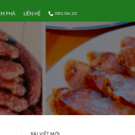
M PHÁ
LIÊN HỆ
0852.036.222
BÀI VIẾT MỚI