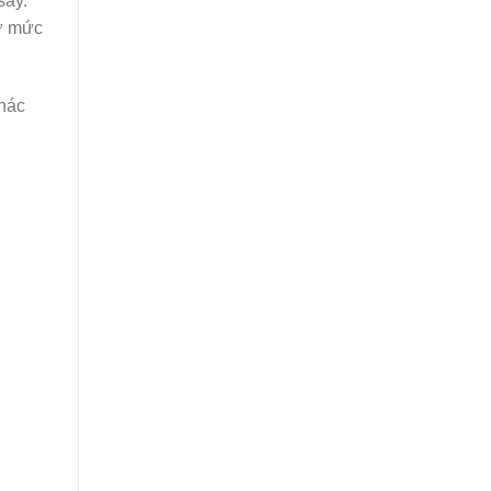
sấy.
 ở mức
khác