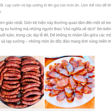
ất. Lạp sườn và lạp xưởng là tên gọi của món ăn. Làm thế nào để k
.
ơn giản nhất. Giới trẻ hiện này thường quan tâm đến một số tre
ững xu hướng mà những người theo “chủ nghĩa xê dịch” tìm kiế
ối tuần, trong các dịp lễ tết. Để không bị nhầm lẫn giữa các m
ờn và lạp xưởng – những món ăn độc đáo mang tính vùng miền t