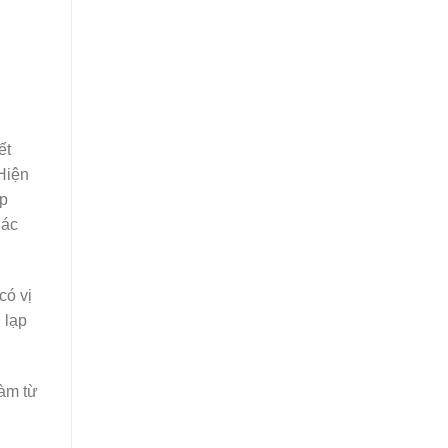
ết
Hiện
ạp
gác
có vị
 lạp
làm từ