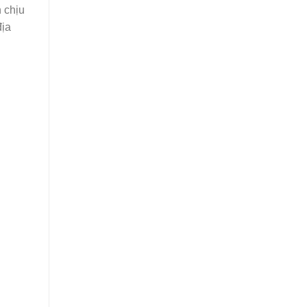
 chịu
địa