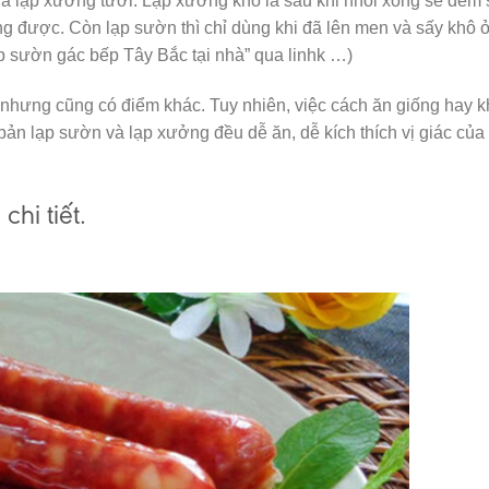
à lạp xưởng tươi. Lạp xưởng khô là sau khi nhồi xong sẽ đem 
ng được. Còn lạp sườn thì chỉ dùng khi đã lên men và sấy khô
ạp sườn gác bếp Tây Bắc tại nhà” qua linhk …)
nhưng cũng có điểm khác. Tuy nhiên, việc cách ăn giống hay 
bản lạp sườn và lạp xưởng đều dễ ăn, dễ kích thích vị giác của
hi tiết.